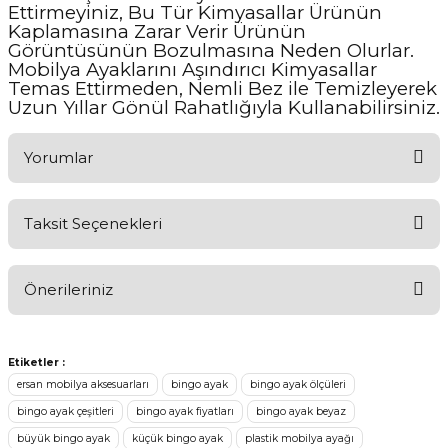
Ettirmeyiniz, Bu Tür Kimyasallar Ürünün
Kaplamasına Zarar Verir Ürünün
Görüntüsünün Bozulmasına Neden Olurlar.
Mobilya Ayaklarını Aşındırıcı Kimyasallar
Temas Ettirmeden, Nemli Bez ile Temizleyerek
Uzun Yıllar Gönül Rahatlığıyla Kullanabilirsiniz.
Yorumlar
Taksit Seçenekleri
Aldığınız Ürünlerden Ne Derecede Memnun Kaldınız ?
Önerileriniz
Ürünü Değerlendir 😂😊😍😐🤔😡
Bu ürünün fiyat bilgisi, resim, ürün açıklamalarında ve diğer
konularda yetersiz gördüğünüz noktaları öneri formunu kullanarak
Etiketler :
tarafımıza iletebilirsiniz.
ersan mobilya aksesuarları
bingo ayak
bingo ayak ölçüleri
Görüş ve önerileriniz için teşekkür ederiz.
bingo ayak çeşitleri
bingo ayak fiyatları
bingo ayak beyaz
büyük bingo ayak
küçük bingo ayak
plastik mobilya ayağı