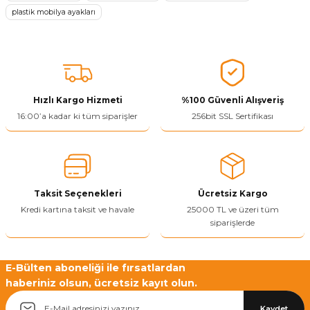
Ürün resmi kalitesiz, bozuk veya görüntülenemiyor.
plastik mobilya ayakları
Ürün açıklamasında eksik bilgiler bulunuyor.
Ürün bilgilerinde hatalar bulunuyor.
Ürün fiyatı diğer sitelerden daha pahalı.
Bu ürüne benzer farklı alternatifler olmalı.
Hızlı Kargo Hizmeti
%100 Güvenli Alışveriş
16:00’a kadar ki tüm siparişler
256bit SSL Sertifikası
Yetkiliye Gönder
Taksit Seçenekleri
Ücretsiz Kargo
Kredi kartına taksit ve havale
25000 TL ve üzeri tüm
siparişlerde
E-Bülten aboneliği ile fırsatlardan
haberiniz olsun, ücretsiz kayıt olun.
Kaydet