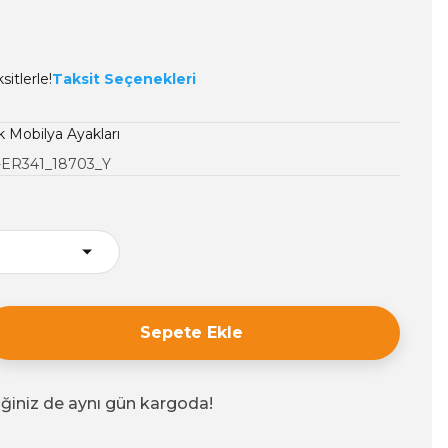
itlerle!
Taksit Seçenekleri
k Mobilya Ayakları
-ER341_18703_Y
Sepete Ekle
iğiniz de aynı gün kargoda!