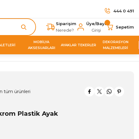
444 0 491
Siparişim
Üye/Bayi
Sepetim
Nerede?
Girişi
MOBİLYA
DEKORASYON
ALETLERİ
AYAKLAR TEKERLER
AKSESUARLARI
MALZEMELERİ
n tüm ürünleri
krom Plastik Ayak