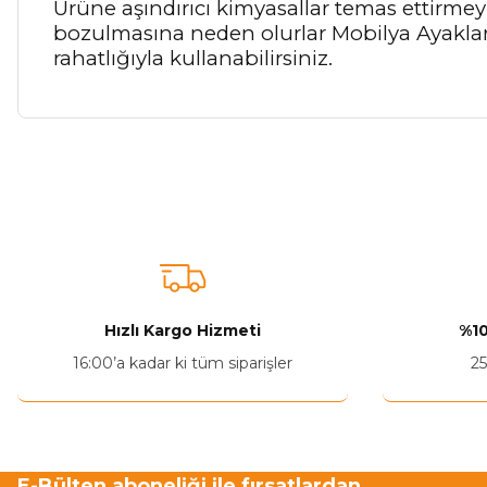
Ürüne aşındırıcı kimyasallar temas ettirm
bozulmasına neden olurlar Mobilya Ayakların
rahatlığıyla kullanabilirsiniz.
Bu ürünün fiyat bilgisi, resim, ürün açıklamalarında ve diğer ko
Görüş ve önerileriniz için teşekkür ederiz.
Ürün resmi kalitesiz, bozuk veya görüntülenemiyor.
Ürün açıklamasında eksik bilgiler bulunuyor.
Ürün bilgilerinde hatalar bulunuyor.
Hızlı Kargo Hizmeti
%10
Ürün fiyatı diğer sitelerden daha pahalı.
16:00’a kadar ki tüm siparişler
25
Bu ürüne benzer farklı alternatifler olmalı.
E-Bülten aboneliği ile fırsatlardan