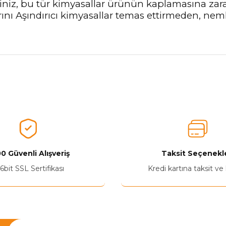
eyiniz, bu tür kimyasallar ürünün kaplamasına z
ı Aşındırıcı kimyasallar temas ettirmeden, nemli
nularda yetersiz gördüğünüz noktaları öneri formunu kullanarak tarafımız
Aldığınız Ürünlerden Ne Derecede Memnun Kaldınız ?
Ürünü Değerlendir 😂😊😍😐🤔😡
0 Güvenli Alışveriş
Taksit Seçenekle
6bit SSL Sertifikası
Kredi kartına taksit ve