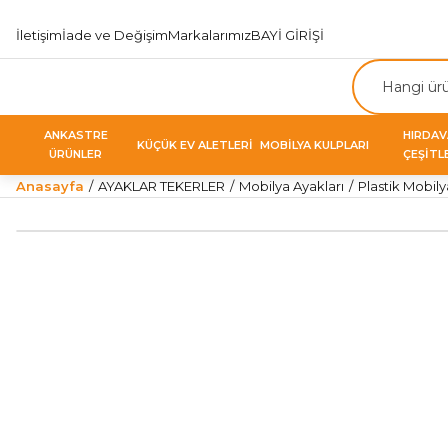
İletişim
İade ve Değişim
Markalarımız
BAYİ GİRİŞİ
ANKASTRE
HIRDA
KÜÇÜK EV ALETLERİ
MOBİLYA KULPLARI
ÜRÜNLER
ÇEŞİTL
Anasayfa
AYAKLAR TEKERLER
Mobilya Ayakları
Plastik Mobily