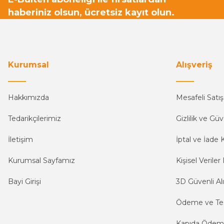
haberiniz olsun, ücretsiz kayıt olun.
Kurumsal
Alışveriş
Hakkımızda
Mesafeli Satı
Tedarikçilerimiz
Gizlilik ve Güv
İletişim
İptal ve İade K
Kurumsal Sayfamız
Kişisel Veriler 
Bayi Girişi
3D Güvenli Alı
Ödeme ve Te
Kapıda Öde