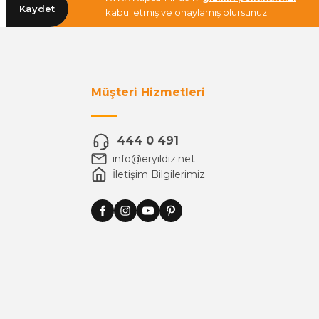
Kaydet
kabul etmiş ve onaylamış olursunuz.
Müşteri Hizmetleri
444 0 491
info@eryildiz.net
İletişim Bilgilerimiz