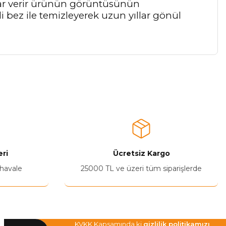
arar verir ürünün görüntüsünün
 bez ile temizleyerek uzun yıllar gönül
a iletebilirsiniz.
ri
Ücretsiz Kargo
 havale
25000 TL ve üzeri tüm siparişlerde
KVKK Kapsamında ki
gizlilik politikamızı