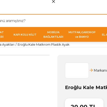
VAT
MOBİLYA
MUTFAK,GARDROP
KAPI KOLU KİLİT
EL 
ERİ
BAĞLANTILARI
ve BANYO
a Ayakları
Eroğlu Kale Matkrom Plastik Ayak
Markanı
Eroğlu Kale Mat
20,00 TL