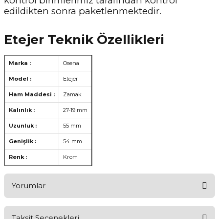
kontrol birimlerimiz tarafından kontrol
edildikten sonra paketlenmektedir.
Etejer Teknik Özellikleri
Marka :
Osena
Model :
Etejer
Ham Maddesi :
Zamak
Kalınlık :
27-19 mm
Uzunluk :
55 mm
Genişlik :
54 mm
Renk :
Krom
Yorumlar
Taksit Seçenekleri