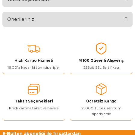
Aldığınız Ürünlerden Ne Derecede Memnun Kaldınız ?
Önerileriniz
Ürünü Değerlendir 😂😊😍😐🤔😡
Bu ürünün fiyat bilgisi, resim, ürün açıklamalarında ve diğer
konularda yetersiz gördüğünüz noktaları öneri formunu kullanarak
tarafımıza iletebilirsiniz.
Görüş ve önerileriniz için teşekkür ederiz.
Hızlı Kargo Hizmeti
%100 Güvenli Alışveriş
Ürün resmi kalitesiz, bozuk veya görüntülenemiyor.
16:00’a kadar ki tüm siparişler
256bit SSL Sertifikası
Ürün açıklamasında eksik bilgiler bulunuyor.
Ürün bilgilerinde hatalar bulunuyor.
Ürün fiyatı diğer sitelerden daha pahalı.
Taksit Seçenekleri
Ücretsiz Kargo
Bu ürüne benzer farklı alternatifler olmalı.
Kredi kartına taksit ve havale
25000 TL ve üzeri tüm
siparişlerde
E-Bülten aboneliği ile fırsatlardan