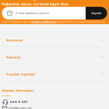
haberiniz olsun, ücretsiz kayıt olun.
Yetkiliye Gönder
Kaydet
KVKK Kapsamında ki
gizlilik politikamızı
kabul etmiş ve onaylamış olursunuz.
Kurumsal
Alışveriş
Popüler Sayfalar
Müşteri Hizmetleri
444 0 491
info@eryildiz.net