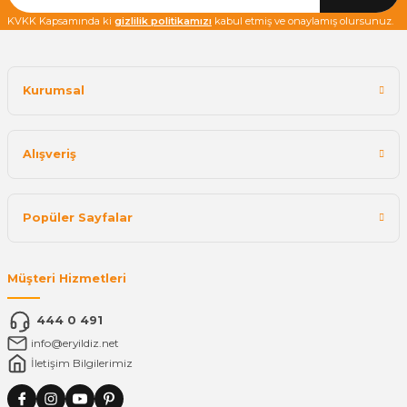
KVKK Kapsamında ki
gizlilik politikamızı
kabul etmiş ve onaylamış olursunuz.
Kurumsal
Alışveriş
Popüler Sayfalar
Müşteri Hizmetleri
444 0 491
info@eryildiz.net
İletişim Bilgilerimiz