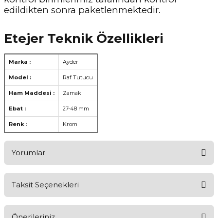
edildikten sonra paketlenmektedir.
Etejer Teknik Özellikleri
Marka :
Ayder
Model :
Raf Tutucu
Ham Maddesi :
Zamak
Ebat :
27-48 mm
Renk :
Krom
Yorumlar
Taksit Seçenekleri
Aldığınız Ürünlerden Ne Derecede Memnun Kaldınız ?
Önerileriniz