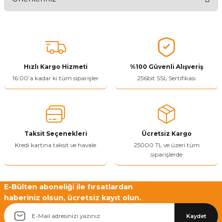
Ürünü Değerlendir 😂😊😍😐🤔😡
Bu ürünün fiyat bilgisi, resim, ürün açıklamalarında ve diğer
konularda yetersiz gördüğünüz noktaları öneri formunu kullanarak
tarafımıza iletebilirsiniz.
Görüş ve önerileriniz için teşekkür ederiz.
Hızlı Kargo Hizmeti
%100 Güvenli Alışveriş
Ürün resmi kalitesiz, bozuk veya görüntülenemiyor.
16:00’a kadar ki tüm siparişler
256bit SSL Sertifikası
Ürün açıklamasında eksik bilgiler bulunuyor.
Ürün bilgilerinde hatalar bulunuyor.
Ürün fiyatı diğer sitelerden daha pahalı.
Taksit Seçenekleri
Ücretsiz Kargo
Bu ürüne benzer farklı alternatifler olmalı.
Kredi kartına taksit ve havale
25000 TL ve üzeri tüm
siparişlerde
E-Bülten aboneliği ile fırsatlardan
haberiniz olsun, ücretsiz kayıt olun.
Yetkiliye Gönder
Kaydet