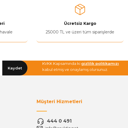
ri
Ücretsiz Kargo
 havale
25000 TL ve üzeri tüm siparişlerde
KVKK Kapsamında ki
gizlilik politikamızı
Kaydet
kabul etmiş ve onaylamış olursunuz.
Müşteri Hizmetleri
444 0 491