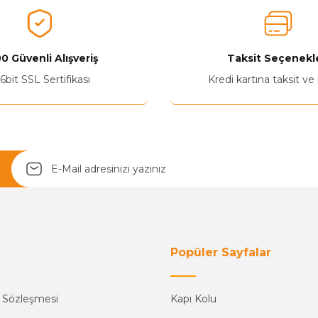
Ürünü Değerlendir 😂😊😍😐🤔😡
0 Güvenli Alışveriş
Taksit Seçenekle
6bit SSL Sertifikası
Kredi kartına taksit ve
Yetkiliye Gönder
Popüler Sayfalar
ş Sözleşmesi
Kapı Kolu