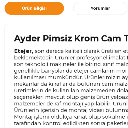
Ürün Bilgisi
Yorumlar
Ayder Pimsiz Krom Cam 
Etejer,
son derece kaliteli olarak üretilen et
beklemektedir. Ürünler profesyonel imalat f
son teknoloji makineler ile birinci sınıf ma
genellikle banyolar da etejer camlarını mon
kullanılması mümkündür. Ürünlerimizin aya
mekanlar da ki raflar da bulunan cam malze
üretimlerin de kullanılan malzemeden dolayı
seçenekleri mevcut olup geniş ürün yelpazes
malzemeler de raf montajı yapılabilir. Ürünl
Ürünlerin içerisin de montaj vidası bulunma
Montaj işlemi oldukça rahat olup sökülme i
tarafından kontrol edildikten sonra paketl