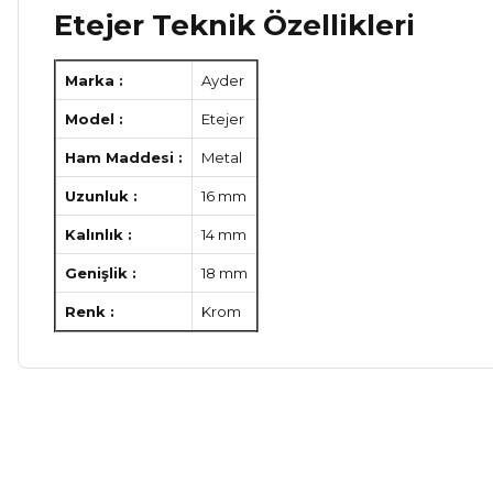
Etejer Teknik Özellikleri
Marka :
Ayder
Model :
Etejer
Ham Maddesi :
Metal
Uzunluk :
16 mm
Kalınlık :
14 mm
Genişlik :
18 mm
Renk :
Krom
Bu ürünün fiyat bilgisi, resim, ürün açıklamalarında ve diğer ko
Görüş ve önerileriniz için teşekkür ederiz.