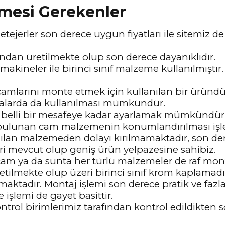
lmesi Gerekenler
etejerler son derece uygun fiyatları ile sitemiz de
fından üretilmekte olup son derece dayanıklıdır.
makineler ile birinci sınıf malzeme kullanılmıştı
camlarını monte etmek için kullanılan bir üründü
odalarda da kullanılması mümkündür.
up belli bir mesafeye kadar ayarlamak mümkündür
a bulunan cam malzemenin konumlandırılması işle
lanılan malzemeden dolayı kırılmamaktadır, son der
eri mevcut olup geniş ürün yelpazesine sahibiz.
 cam ya da sunta her türlü malzemeler de raf monta
etilmekte olup üzeri birinci sınıf krom kaplamadı
maktadır. Montaj işlemi son derece pratik ve fazla
işlemi de gayet basittir.
rol birimlerimiz tarafından kontrol edildikten 