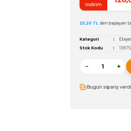
indirim
25,20 TL
den başlayan tak
Kategori
Etejer
Stok Kodu
13875
Bugün sipariş verd