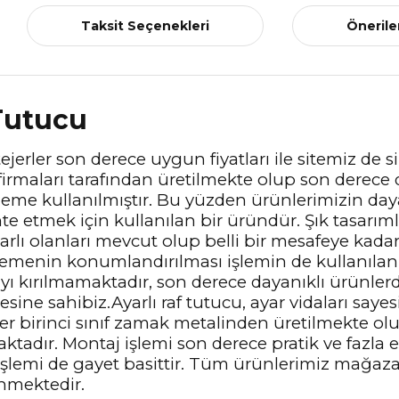
Taksit Seçenekleri
Önerile
Tutucu
ejerler son derece uygun fiyatları ile sitemiz de s
irmaları tarafından üretilmekte olup son derece d
lzeme kullanılmıştır. Bu yüzden ürünlerimizin daya
te etmek için kullanılan bir üründür. Şık tasarım
rlı olanları mevcut olup belli bir mesafeye ka
menin konumlandırılması işlemin de kullanılan bi
 kırılmamaktadır, son derece dayanıklı ürünlerdi
ine sahibiz.Ayarlı raf tutucu, ayar vidaları saye
er birinci sınıf zamak metalinden üretilmekte olu
ktadır. Montaj işlemi son derece pratik ve fazla e
şlemi de gayet basittir. Tüm ürünlerimiz mağazam
enmektedir.