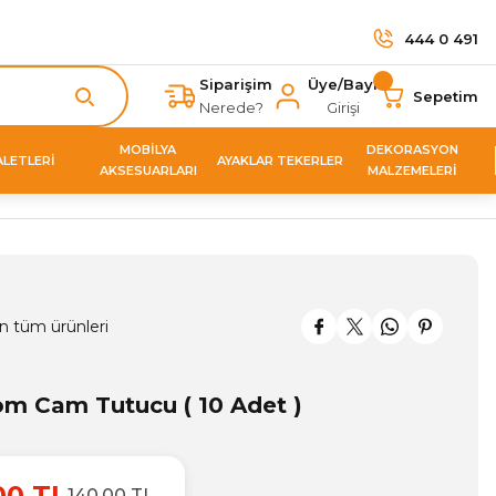
444 0 491
Siparişim
Üye/Bayi
Sepetim
Nerede?
Girişi
MOBİLYA
DEKORASYON
ALETLERİ
AYAKLAR TEKERLER
AKSESUARLARI
MALZEMELERİ
n tüm ürünleri
om Cam Tutucu ( 10 Adet )
00 TL
140,00 TL