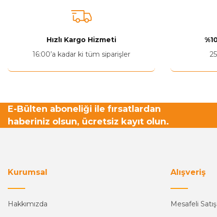
Ürün resmi kalitesiz, bozuk veya görüntülenemiyor.
Ürün açıklamasında eksik bilgiler bulunuyor.
Ürün bilgilerinde hatalar bulunuyor.
Hızlı Kargo Hizmeti
%10
Ürün fiyatı diğer sitelerden daha pahalı.
16:00’a kadar ki tüm siparişler
25
Bu ürüne benzer farklı alternatifler olmalı.
E-Bülten aboneliği ile fırsatlardan
haberiniz olsun, ücretsiz kayıt olun.
Kurumsal
Alışveriş
Hakkımızda
Mesafeli Satı