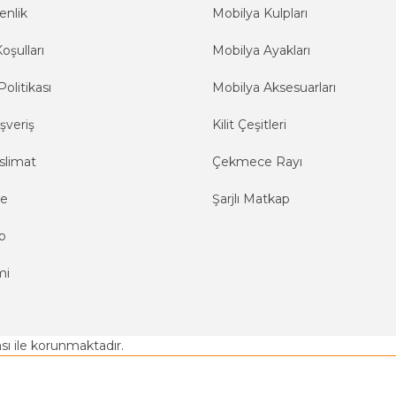
enlik
Mobilya Kulpları
oşulları
Mobilya Ayakları
Politikası
Mobilya Aksesuarları
şveriş
Kilit Çeşitleri
slimat
Çekmece Rayı
me
Şarjlı Matkap
o
mi
kası ile korunmaktadır.