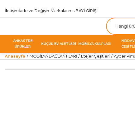
İletişim
İade ve Değişim
Markalarımız
BAYİ GİRİŞİ
ANKASTRE
HIRDA
KÜÇÜK EV ALETLERİ
MOBİLYA KULPLARI
ÜRÜNLER
ÇEŞİTL
Anasayfa
MOBİLYA BAĞLANTILARI
Etejer Çeşitleri
Ayder Pims