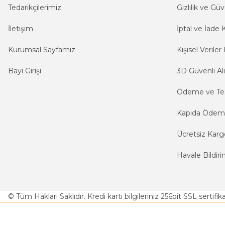
Tedarikçilerimiz
Gizlilik ve Güv
İletişim
İptal ve İade K
Kurumsal Sayfamız
Kişisel Veriler 
Bayi Girişi
3D Güvenli Alı
Ödeme ve Te
Kapıda Öde
Ücretsiz Karg
Havale Bildiri
© Tüm Hakları Saklıdır. Kredi kartı bilgileriniz 256bit SSL sertifi