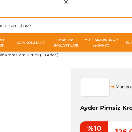
VAT
MOBİLYA
MUTFAK,GARDROP
KAPI KOLU KİLİT
EL 
ERİ
BAĞLANTILARI
ve BANYO
iz Krom Cam Tutucu ( 10 Adet )
Markanı
Ayder Pimsiz Kr
%10
126,