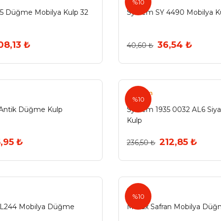
%10
5 Düğme Mobilya Kulp 32
System SY 4490 Mobilya K
08,13 ₺
36,54 ₺
40,60 ₺
System
%10
 Antik Düğme Kulp
System 1935 0032 AL6 Siya
Kulp
,95 ₺
212,85 ₺
236,50 ₺
Metax
%10
AL244 Mobilya Düğme
Metax Safran Mobilya Düğ