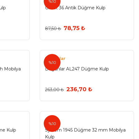
%10
ulp
Umut 36 Antik Düğme Kulp
78,75 ₺
87,50 ₺
Doğanlar
%10
h Mobilya
Doğanlar AL247 Düğme Kulp
236,70 ₺
263,00 ₺
%10
me Kulp
System 1945 Düğme 32 mm Mobilya
Kulp