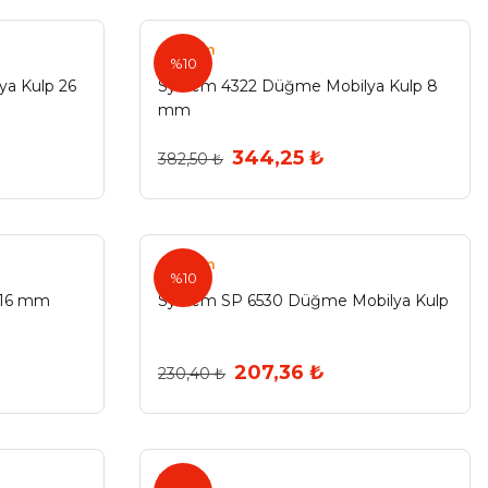
System
%10
a Kulp 26
System 4322 Düğme Mobilya Kulp 8
mm
344,25 ₺
382,50 ₺
System
%10
 16 mm
System SP 6530 Düğme Mobilya Kulp
207,36 ₺
230,40 ₺
Umut