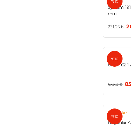
%10
System 191
Kahve (1)
mm
Kırmızı Parlak (1)
2
231,25 ₺
Krem Altın (1)
Krom Beyaz (1)
Krom Çizgili (1)
Umut
%10
Krom Düz Düğme (1)
Umut 62-1
Krom-160mm (1)
85
95,50 ₺
Krom-224mm (1)
Krom-320mm (1)
Küçük Krom (1)
Doğanlar
%10
Küçük Matsiyah (1)
Doğanlar 
Lila Parlak (1)