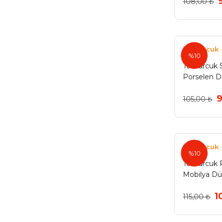
108,00 ₺
Altın-P11070501 (1)
Antik (1)
Tomurcuk
Antik Bakır-P11070000 (1)
%10
Tomurcuk S
Antik Gümüş Beyaz 000 Desenli
Porselen D
(1)
104 )
9
105,00 ₺
Antik Gümüş Beyaz 034 Desenli
(1)
Bakır Oksit (1)
Tomurcuk
Beyaz Mat (1)
%10
Tomurcuk P
Beyaz Rose (1)
Mobilya D
Bronz Çizgili Düğme (1)
1
115,00 ₺
Bronz-160mm (1)