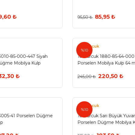
9,60 ₺
85,95 ₺
95,50 ₺
Tomurcuk
%10
010-85-000-447 Siyah
Tomurcuk 1880-85-64-000 
Düğme Mobilya Kulp
Porselen Mobilya Kulp 64
32,30 ₺
220,50 ₺
245,00 ₺
Tomurcuk
%10
3005-41 Porselen Düğme
Tomurcuk Sarı Büyük Yuvar
lp
Porselen Düğme Mobilya Ku
)