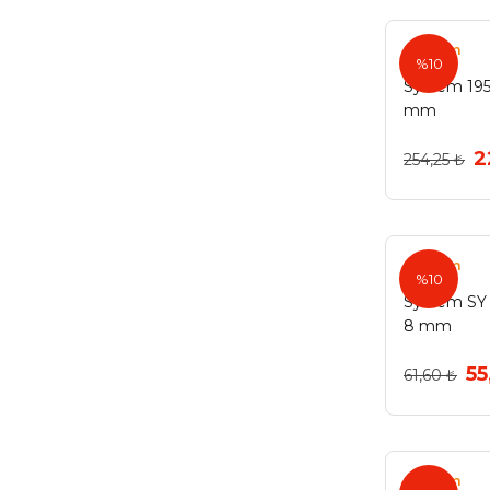
Bronz-224mm (1)
Bronz-320mm (1)
System
%10
Büyük Antrasit (1)
System 19
mm
Büyük Krom (1)
2
254,25 ₺
Büyük Matsiyah (1)
Füme (1)
Füme Düz Düğme (1)
System
%10
Füme-160mm (1)
System SY
Füme-224mm (1)
8 mm
Füme-320mm (1)
55
61,60 ₺
Gri Parlak (1)
Gümüş Eskitme-P11060404 (1)
System
Gümüş Eskitme-P11070000 (1)