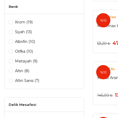
Arya (1)
Renk
Dekor (1)
Modernax
%10
Egesel (1)
Krom (19)
Modernax 
Fede (1)
Siyah (13)
Goldaks (1)
Albrifin (10)
47
53,20 ₺
Nur (1)
Olifka (10)
Pole (1)
Matsiyah (9)
ÖZMETAL
Altın (8)
%10
Metax Arsin
Altın Sarısı (7)
Mat Siyah (6)
1
145,00 ₺
Antik Eskitme (5)
Delik Mesafesi
Beyaz (5)