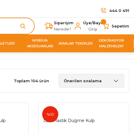
444 0 491
Siparişim
Üye/Bayi
Sepetim
Nerede?
Girişi
MOBİLYA
DEKORASYON
ALETLERİ
AYAKLAR TEKERLER
AKSESUARLARI
MALZEMELERİ
Toplam 104 ürün
Fede
%10
ulp
Lavi Plastik Düğme Kulp