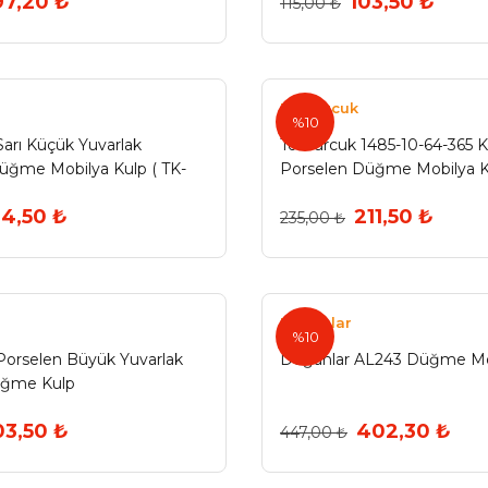
97,20 ₺
103,50 ₺
115,00 ₺
Tomurcuk
%10
arı Küçük Yuvarlak
Tomurcuk 1485-10-64-365 
üğme Mobilya Kulp ( TK-
Porselen Düğme Mobilya 
4,50 ₺
211,50 ₺
235,00 ₺
Doğanlar
%10
orselen Büyük Yuvarlak
Doğanlar AL243 Düğme Mo
üğme Kulp
03,50 ₺
402,30 ₺
447,00 ₺