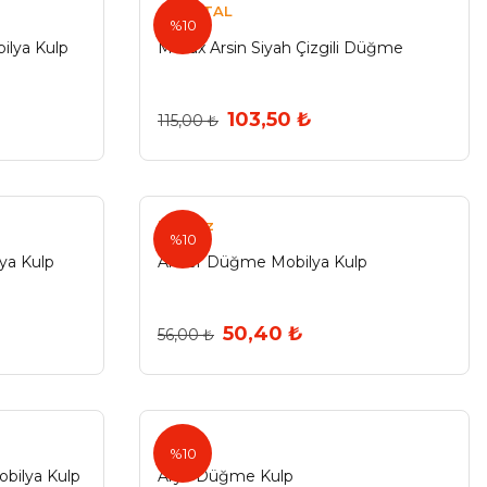
ÖZMETAL
%10
ilya Kulp
Metax Arsin Siyah Çizgili Düğme
103,50 ₺
115,00 ₺
Eryıldız
%10
ya Kulp
Anzer Düğme Mobilya Kulp
50,40 ₺
56,00 ₺
Arya
%10
bilya Kulp
Arya Düğme Kulp