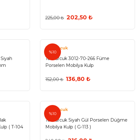
202,50 ₺
225,00 ₺
Tomurcuk
%10
Siyah
Tomurcuk 3012-70-266 Füme
 mm
Porselen Mobilya Kulp
136,80 ₺
152,00 ₺
Tomurcuk
%10
lak
Tomurcuk Siyah Gül Porselen Düğme
lp ( T-104
Mobilya Kulp ( G-113 )