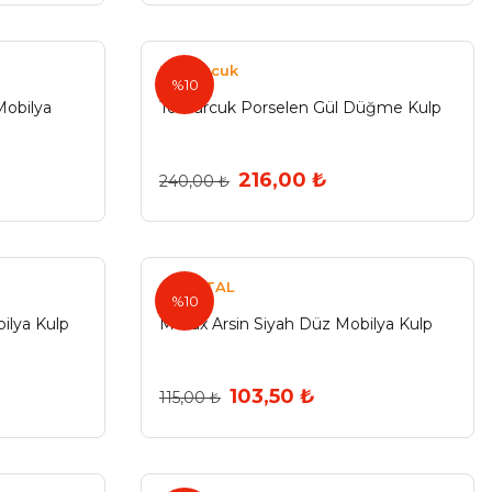
Tomurcuk
%10
obilya
Tomurcuk Porselen Gül Düğme Kulp
216,00 ₺
240,00 ₺
ÖZMETAL
%10
bilya Kulp
Metax Arsin Siyah Düz Mobilya Kulp
103,50 ₺
115,00 ₺