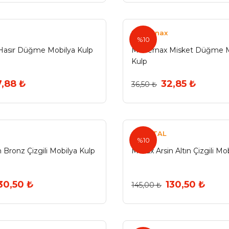
Modernax
%10
Hasır Düğme Mobilya Kulp
Modernax Misket Düğme M
Kulp
,88 ₺
32,85 ₺
36,50 ₺
ÖZMETAL
%10
 Bronz Çizgili Mobilya Kulp
Metax Arsin Altın Çizgili Mo
30,50 ₺
130,50 ₺
145,00 ₺