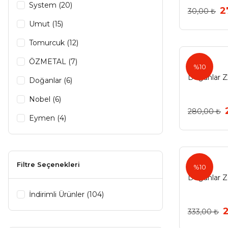
System (20)
2
30,00 ₺
Umut (15)
Tomurcuk (12)
ÖZMETAL (7)
%10
Doğanlar 
Doğanlar (6)
Nobel (6)
280,00 ₺
Eymen (4)
Emaks (3)
Modernax (3)
Filtre Seçenekleri
%10
Eryıldız (2)
Doğanlar 
Metax (2)
İndirimli Ürünler (104)
333,00 ₺
Afra (1)