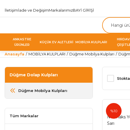
İletişim
İade ve Değişim
Markalarımız
BAYİ GİRİŞİ
ANKASTRE
HIRDA
KÜÇÜK EV ALETLERİ
MOBİLYA KULPLARI
ÜRÜNLER
ÇEŞİTL
Anasayfa
MOBİLYA KULPLARI
Düğme Mobilya Kulpları
Düğme
Düğme Dolap Kulpları
Stokta
Düğme Mobilya Kulpları
%10
Tüm Markalar
Nurmaks Yu
Sarı