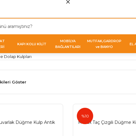
VAT
MOBİLYA
MUTFAK,GARDROP
KAPI KOLU KİLİT
EL 
ERİ
BAĞLANTILARI
ve BANYO
 Dolap Kulpları
kileri Göster
%10
varlak Düğme Kulp Antik
Metax Taç Çizgili Düğme K