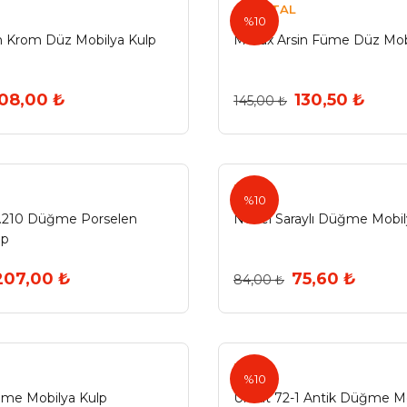
ÖZMETAL
%10
n Krom Düz Mobilya Kulp
Metax Arsin Füme Düz Mob
108,00 ₺
130,50 ₺
145,00 ₺
Nobel
%10
Z.210 Düğme Porselen
Nobel Saraylı Düğme Mobil
lp
207,00 ₺
75,60 ₺
84,00 ₺
Umut
%10
me Mobilya Kulp
Umut 72-1 Antik Düğme Mo