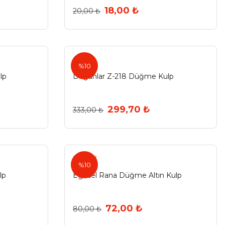
18,00 ₺
20,00 ₺
%10
lp
Doğanlar Z-218 Düğme Kulp
299,70 ₺
333,00 ₺
Egesel
%10
lp
Egesel Rana Düğme Altın Kulp
72,00 ₺
80,00 ₺