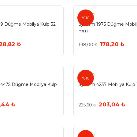
System
%10
59 Düğme Mobilya Kulp 32
System 1975 Düğme Mobily
mm
28,82 ₺
178,20 ₺
198,00 ₺
System
%10
 4475 Düğme Mobilya Kulp
System 4237 Mobilya Kulp
,44 ₺
203,04 ₺
225,60 ₺
System