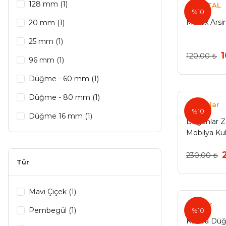
Antiksarı (4)
128 mm (1)
ÖZMETAL
%10
Süper Saten (4)
Metax Arsi
20 mm (1)
Antik Sarı (3)
25 mm (1)
120,00 ₺
Antrasit (3)
96 mm (1)
Parlak Nikel (3)
Düğme - 60 mm (1)
Süpersaten (3)
Düğme - 80 mm (1)
Doğanlar
%10
Antik Gümüş (2)
Düğme 16 mm (1)
Doğanlar 
Mobilya Ku
Antikgümüş (2)
Eskitilmiş Mat Gümüş (2)
230,00 ₺
Tür
İnox (2)
Kırmızı (2)
Mavi Çiçek (1)
Eryıldız
Mavi (2)
Pembegül (1)
%10
Kumla Düğ