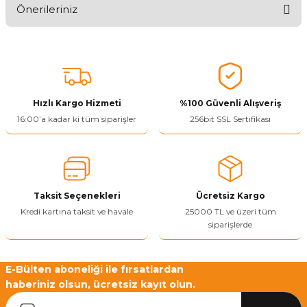
Önerileriniz
Ürünü Değerlendir 😂😊😍😐🤔😡
Bu ürünün fiyat bilgisi, resim, ürün açıklamalarında ve diğer
konularda yetersiz gördüğünüz noktaları öneri formunu kullanarak
tarafımıza iletebilirsiniz.
Görüş ve önerileriniz için teşekkür ederiz.
Hızlı Kargo Hizmeti
%100 Güvenli Alışveriş
Ürün resmi kalitesiz, bozuk veya görüntülenemiyor.
16:00’a kadar ki tüm siparişler
256bit SSL Sertifikası
Ürün açıklamasında eksik bilgiler bulunuyor.
Ürün bilgilerinde hatalar bulunuyor.
Ürün fiyatı diğer sitelerden daha pahalı.
Taksit Seçenekleri
Ücretsiz Kargo
Bu ürüne benzer farklı alternatifler olmalı.
Kredi kartına taksit ve havale
25000 TL ve üzeri tüm
siparişlerde
E-Bülten aboneliği ile fırsatlardan
haberiniz olsun, ücretsiz kayıt olun.
Yetkiliye Gönder