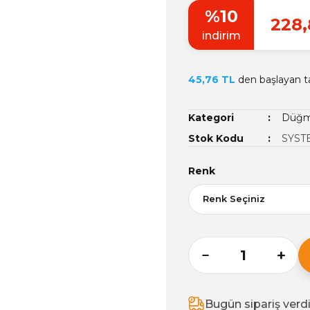
%10
228,
indirim
45,76 TL
den başlayan ta
Kategori
Düğme
Stok Kodu
SYST
Renk
Bugün sipariş verd