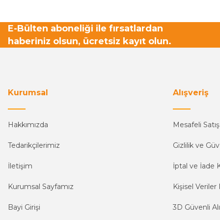
E-Bülten aboneliği ile fırsatlardan
haberiniz olsun, ücretsiz kayıt olun.
Kurumsal
Alışveriş
Hakkımızda
Mesafeli Satı
Tedarikçilerimiz
Gizlilik ve Güv
İletişim
İptal ve İade K
Kurumsal Sayfamız
Kişisel Veriler 
Bayi Girişi
3D Güvenli Alı