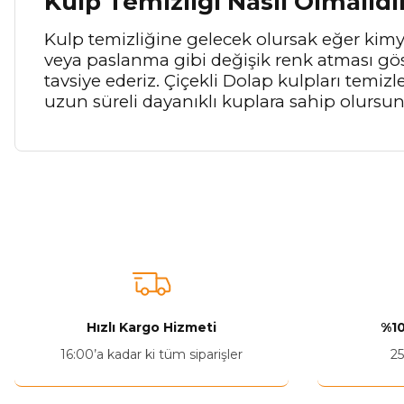
Kulp Temizliği Nasıl Olmalıdı
Kulp temizliğine gelecek olursak eğer kimya
veya paslanma gibi değişik renk atması gö
tavsiye ederiz. Çiçekli Dolap kulpları temiz
uzun süreli dayanıklı kuplara sahip olursu
Bu ürünün fiyat bilgisi, resim, ürün açıklamalarında ve diğer ko
Görüş ve önerileriniz için teşekkür ederiz.
Ürün resmi kalitesiz, bozuk veya görüntülenemiyor.
Ürün açıklamasında eksik bilgiler bulunuyor.
Ürün bilgilerinde hatalar bulunuyor.
Hızlı Kargo Hizmeti
%10
Ürün fiyatı diğer sitelerden daha pahalı.
16:00’a kadar ki tüm siparişler
25
Bu ürüne benzer farklı alternatifler olmalı.