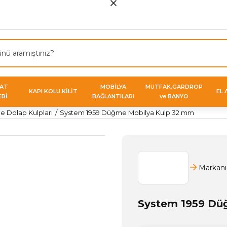
VAT
MOBİLYA
MUTFAK,GARDROP
KAPI KOLU KİLİT
EL 
ERİ
BAĞLANTILARI
ve BANYO
 Dolap Kulpları
System 1959 Düğme Mobilya Kulp 32 mm
Markanı
System 1959 Dü