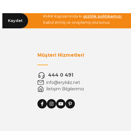
KVKK Kapsamında ki
gizlilik politikamızı
Kaydet
kabul etmiş ve onaylamış olursunuz.
Müşteri Hizmetleri
444 0 491
info@eryildiz.net
İletişim Bilgilerimiz