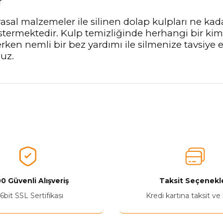
r
sal malzemeler ile silinen dolap kulpları ne kad
stermektedir. Kulp temizliğinde herhangi bir ki
lerken nemli bir bez yardımı ile silmenize tavsiye
nuz.
nularda yetersiz gördüğünüz noktaları öneri formunu kullanarak tarafımız
Aldığınız Ürünlerden Ne Derecede Memnun Kaldınız ?
Ürünü Değerlendir 😂😊😍😐🤔😡
0 Güvenli Alışveriş
Taksit Seçenekle
6bit SSL Sertifikası
Kredi kartına taksit ve