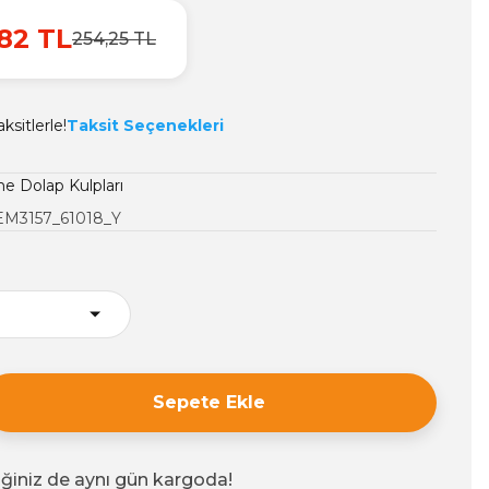
82 TL
254,25 TL
ksitlerle!
Taksit Seçenekleri
 Dolap Kulpları
EM3157_61018_Y
Sepete Ekle
iğiniz de aynı gün kargoda!