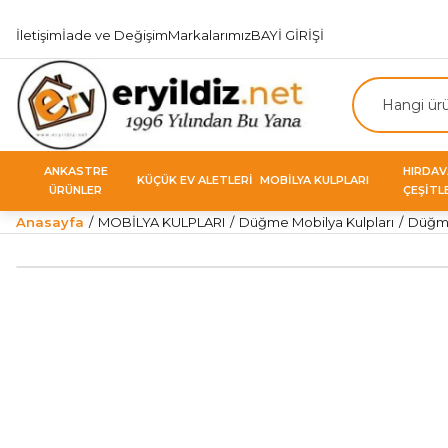
İletişim
İade ve Değişim
Markalarımız
BAYİ GİRİŞİ
ANKASTRE
HIRDA
KÜÇÜK EV ALETLERİ
MOBİLYA KULPLARI
ÜRÜNLER
ÇEŞİTL
Anasayfa
MOBİLYA KULPLARI
Düğme Mobilya Kulpları
Düğme