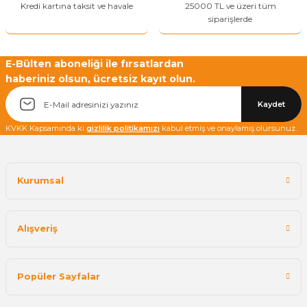
Kredi kartına taksit ve havale
25000 TL ve üzeri tüm
siparişlerde
E-Bülten aboneliği ile fırsatlardan
haberiniz olsun, ücretsiz kayıt olun.
Yetkiliye Gönder
Kaydet
KVKK Kapsamında ki
gizlilik politikamızı
kabul etmiş ve onaylamış olursunuz.
Kurumsal
Alışveriş
Popüler Sayfalar