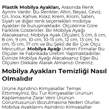
Plastik Mobilya Ayakları,
Arasında Renk
Ayrımı Vardır. Bu Renkler; Altın, Beyaz, Ceviz,
Gri, İnox, Kahve, Kiraz, Krem, Krom, Saten,
Siyah ve diğer renk seçenekleri mobilya
Ayakları ile buluşmaktadır. Ölçülerine Göre
Farklılık Gösterirler. Bir Mobilya Ayağı
Alacaksanız. Mobilya Ayak Ölçüleri; 5 cm, 6 cm,
8 cm, 9 cm, 10 cm, 10-15 cm, 12 cm, 13 cm, 14
cm, 15 cm, 17 cm ve Bu Şekil de Bir Çok Ölçü
Mevcuttur.
Mobilya Ayağı
Üreten Firmalar Bu
Ölçüler ile Fabrikada Üretim Yapmaktadırlar.
Evinize Mobilya Ayağı Alacaksanız Eğer Bu
Ölçüleri Dikkate Alarak Almanızı Öneririz.
Mobilya Ayakları Temizliği Nasıl
Olmalıdır
Ürüne Aşındırıcı Kimyasallar Temas
Ettirmeyiniz, Bu Tür Kimyasallar Ürünün
Kaplamasına Zarar Verir Ürünün
Görüntüsünün Bozulmasına Neden Olurlar.
Mobilya Ayaklarını Aşındırıcı Kimyasallar