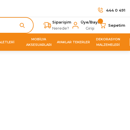
444 0 491
Siparişim
Üye/Bayi
Sepetim
Nerede?
Girişi
MOBİLYA
DEKORASYON
ALETLERİ
AYAKLAR TEKERLER
AKSESUARLARI
MALZEMELERİ