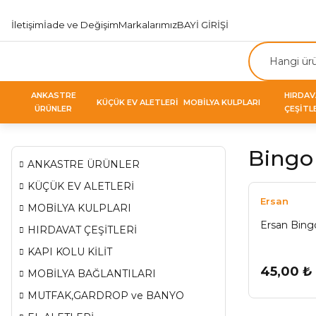
İletişim
İade ve Değişim
Markalarımız
BAYİ GİRİŞİ
ANKASTRE
HIRDA
KÜÇÜK EV ALETLERİ
MOBİLYA KULPLARI
ÜRÜNLER
ÇEŞİTL
Bingo 
ANKASTRE ÜRÜNLER
KÜÇÜK EV ALETLERİ
Ersan
MOBİLYA KULPLARI
Ersan Bing
HIRDAVAT ÇEŞİTLERİ
KAPI KOLU KİLİT
45,00 ₺
MOBİLYA BAĞLANTILARI
MUTFAK,GARDROP ve BANYO