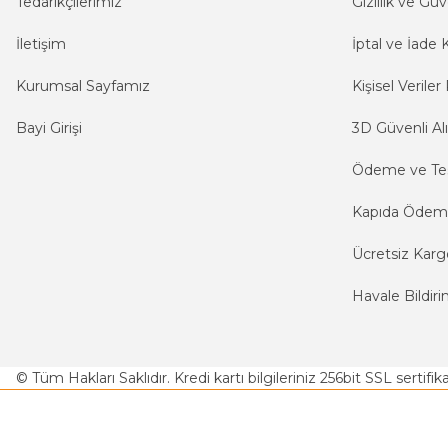
Tedarikçilerimiz
Gizlilik ve Güv
İletişim
İptal ve İade K
Kurumsal Sayfamız
Kişisel Veriler 
Bayi Girişi
3D Güvenli Alı
Ödeme ve Te
Kapıda Öde
Ücretsiz Karg
Havale Bildiri
© Tüm Hakları Saklıdır. Kredi kartı bilgileriniz 256bit SSL sertifi