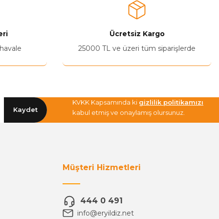
ri
Ücretsiz Kargo
 havale
25000 TL ve üzeri tüm siparişlerde
KVKK Kapsamında ki
gizlilik politikamızı
Kaydet
kabul etmiş ve onaylamış olursunuz.
Müşteri Hizmetleri
444 0 491
info@eryildiz.net