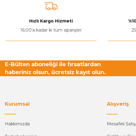
Hızlı Kargo Hizmeti
%10
16:00’a kadar ki tüm siparişler
25
E-Bülten aboneliği ile fırsatlardan
haberiniz olsun, ücretsiz kayıt olun.
Kurumsal
Alışveriş
Hakkımızda
Mesafeli Satı