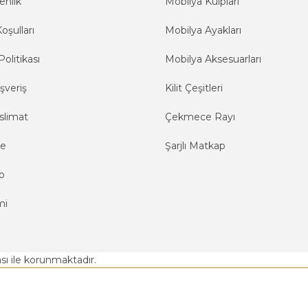
enlik
Mobilya Kulpları
oşulları
Mobilya Ayakları
Politikası
Mobilya Aksesuarları
şveriş
Kilit Çeşitleri
slimat
Çekmece Rayı
me
Şarjlı Matkap
o
mi
kası ile korunmaktadır.