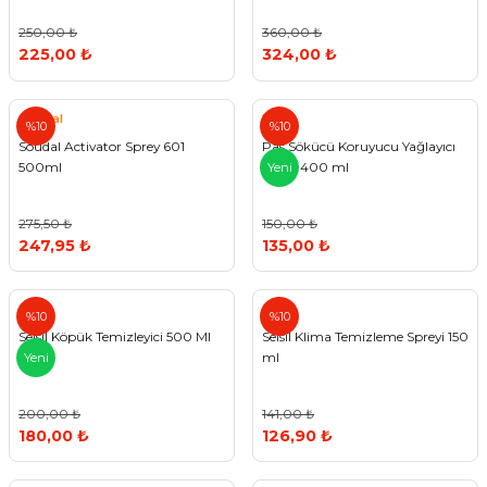
250,00 ₺
360,00 ₺
225,00 ₺
324,00 ₺
Soudal
Elat
%10
%10
Soudal Activator Sprey 601
Pas Sökücü Koruyucu Yağlayıcı
500ml
Sprey 400 ml
Yeni
275,50 ₺
150,00 ₺
247,95 ₺
135,00 ₺
Selsil
Selsil
%10
%10
Selsil Köpük Temizleyici 500 Ml
Selsil Klima Temizleme Spreyi 150
ml
Yeni
200,00 ₺
141,00 ₺
180,00 ₺
126,90 ₺