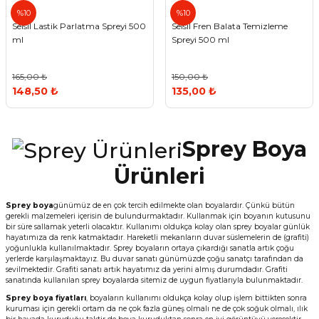
Selsil
Selsil
%10
%10
Selsil Lastik Parlatma Spreyi 500
Selsil Fren Balata Temizleme
ml
Spreyi 500 ml
165,00 ₺
150,00 ₺
148,50 ₺
135,00 ₺
Sprey Boya
Ürünleri
Sprey boya
günümüz de en çok tercih edilmekte olan boyalardır. Çünkü bütün
gerekli malzemeleri içerisin de bulundurmaktadır. Kullanmak için boyanın kutusunu
bir süre sallamak yeterli olacaktır. Kullanımı oldukça kolay olan sprey boyalar günlük
hayatımıza da renk katmaktadır. Hareketli mekanların duvar süslemelerin de (grafiti)
yoğunlukla kullanılmaktadır. Sprey boyaların ortaya çıkardığı sanatla artık çoğu
yerlerde karşılaşmaktayız. Bu duvar sanatı günümüzde çoğu sanatçı tarafından da
sevilmektedir. Grafiti sanatı artık hayatımız da yerini almış durumdadır. Grafiti
sanatında kullanılan sprey boyalarda sitemiz de uygun fiyatlarıyla bulunmaktadır.
Sprey boya fiyatları
, boyaların kullanımı oldukça kolay olup işlem bittikten sonra
kuruması için gerekli ortam da ne çok fazla güneş olmalı ne de çok soğuk olmalı, ılık