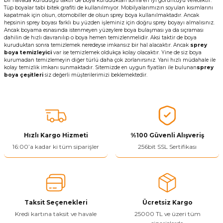
bir havada kuruduğu taktir de boya kuruduktan sonra en iyi görüntüyü verecektir.
Tüp boyalar tabi bitek grafiti de kullanılmıyor. Mobilyalarımızın soyulan kısımlarını
kapatmak için olsun, otomobiller de olsun sprey boya kullanılmaktadır. Ancak
hepsinin sprey boyası farklı bu yüzden işleminiz için doğru sprey boyayı almalısınız.
Ancak boyama esnasında istenmeyen yüzeylere boya bulaşması ya da sıçraması
dahilin de hızlı davranılıp o boya hemen temizlenmelidir. Aksi taktir de boya
kuruduktan sonra temizlemek neredeyse imkansız bir hal alacaktır. Ancak
sprey
boya temizleyici
var ise temizlemek oldukça kolay olacaktır. Yine de siz boya
kurumadan temizlemeyin diğer türlü daha çok zorlanırsınız. Yani hızlı müdahale ile
kolay temizlik imkanı sunmaktadır. Sitemizde en uygun fiyatları ile bulunan
sprey
boya çeşitleri
siz değerli müşterilerimizi beklemektedir.
Hızlı Kargo Hizmeti
%100 Güvenli Alışveriş
16:00’a kadar ki tüm siparişler
256bit SSL Sertifikası
Taksit Seçenekleri
Ücretsiz Kargo
Kredi kartına taksit ve havale
25000 TL ve üzeri tüm