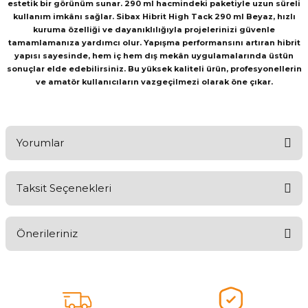
estetik bir görünüm sunar. 290 ml hacmindeki paketiyle uzun süreli
kullanım imkânı sağlar. Sibax Hibrit High Tack 290 ml Beyaz, hızlı
kuruma özelliği ve dayanıklılığıyla projelerinizi güvenle
tamamlamanıza yardımcı olur. Yapışma performansını artıran hibrit
yapısı sayesinde, hem iç hem dış mekân uygulamalarında üstün
sonuçlar elde edebilirsiniz. Bu yüksek kaliteli ürün, profesyonellerin
ve amatör kullanıcıların vazgeçilmezi olarak öne çıkar.
Yorumlar
Taksit Seçenekleri
Aldığınız Ürünlerden Ne Derecede Memnun Kaldınız ?
Önerileriniz
Ürünü Değerlendir 😂😊😍😐🤔😡
Bu ürünün fiyat bilgisi, resim, ürün açıklamalarında ve diğer
konularda yetersiz gördüğünüz noktaları öneri formunu kullanarak
tarafımıza iletebilirsiniz.
Görüş ve önerileriniz için teşekkür ederiz.