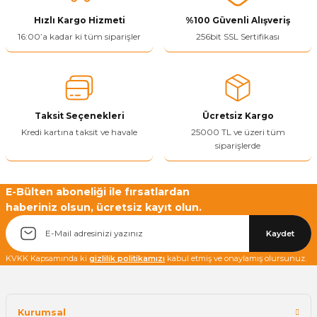
Hızlı Kargo Hizmeti
%100 Güvenli Alışveriş
Ürün resmi kalitesiz, bozuk veya görüntülenemiyor.
16:00’a kadar ki tüm siparişler
256bit SSL Sertifikası
Ürün açıklamasında eksik bilgiler bulunuyor.
Ürün bilgilerinde hatalar bulunuyor.
Ürün fiyatı diğer sitelerden daha pahalı.
Taksit Seçenekleri
Ücretsiz Kargo
Bu ürüne benzer farklı alternatifler olmalı.
Kredi kartına taksit ve havale
25000 TL ve üzeri tüm
siparişlerde
E-Bülten aboneliği ile fırsatlardan
haberiniz olsun, ücretsiz kayıt olun.
Yetkiliye Gönder
Kaydet
KVKK Kapsamında ki
gizlilik politikamızı
kabul etmiş ve onaylamış olursunuz.
Kurumsal