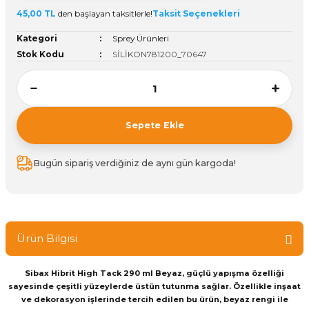
45,00 TL
den başlayan taksitlerle!
Taksit Seçenekleri
ivi
k Bağlantıları
arı
aları
Panç Çeşitleri
Hobi Yapıştırıcıları
Oda ve Wc Kapı Kilidi
Köşe Sepetler
Pantolonluk
Köpük Tabancası
Sehba Ayakları
Kategori
Sprey Ürünleri
leri
ı
Piton Askı
Pano ve Kapak Kilitleri
Sabunluk
Pense
Vitrin Ara Ayakları
Stok Kodu
SİLİKON781200_70647
Çubuğu ve Aparatları
ancası
Streç
Sandık Kilitleri
Tuvalet Kağıtlılığı
Silikon Tabancası
arı
itleri
sı
Takım Çantası
Tornavida Çeşitleri
Sepete Ekle
Sprey Ürünleri
ası
Zımba Teli
Bugün sipariş verdiğiniz de aynı gün kargoda!
Zımpara Çeşitleri
Ürün Bilgisi
Sibax Hibrit High Tack 290 ml Beyaz, güçlü yapışma özelliği
sayesinde çeşitli yüzeylerde üstün tutunma sağlar. Özellikle inşaat
ve dekorasyon işlerinde tercih edilen bu ürün, beyaz rengi ile