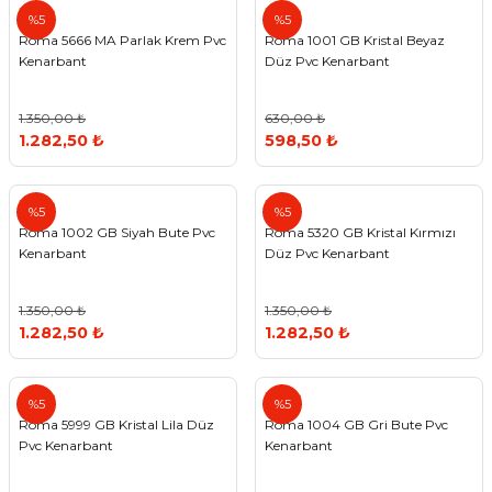
Roma
Roma
%5
%5
Roma 5666 MA Parlak Krem Pvc
Roma 1001 GB Kristal Beyaz
Kenarbant
Düz Pvc Kenarbant
1.350,00 ₺
630,00 ₺
1.282,50 ₺
598,50 ₺
Roma
Roma
%5
%5
Roma 1002 GB Siyah Bute Pvc
Roma 5320 GB Kristal Kırmızı
Kenarbant
Düz Pvc Kenarbant
1.350,00 ₺
1.350,00 ₺
1.282,50 ₺
1.282,50 ₺
Roma
Roma
%5
%5
Roma 5999 GB Kristal Lila Düz
Roma 1004 GB Gri Bute Pvc
Pvc Kenarbant
Kenarbant