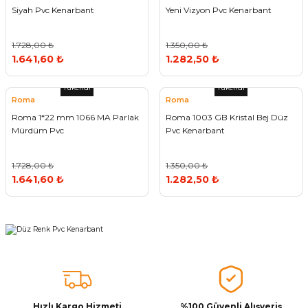
Siyah Pvc Kenarbant
Yeni Vizyon Pvc Kenarbant
1.728,00 ₺
1.350,00 ₺
1.641,60 ₺
1.282,50 ₺
Tükendi
Tükendi
Roma
Roma
Roma 1*22 mm 1066 MA Parlak
Roma 1003 GB Kristal Bej Düz
Mürdüm Pvc
Pvc Kenarbant
1.728,00 ₺
1.350,00 ₺
1.641,60 ₺
1.282,50 ₺
Hızlı Kargo Hizmeti
%100 Güvenli Alışveriş