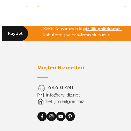
KVKK Kapsamında ki
gizlilik politikamızı
Kaydet
kabul etmiş ve onaylamış olursunuz.
Müşteri Hizmetleri
444 0 491
info@eryildiz.net
İletişim Bilgilerimiz