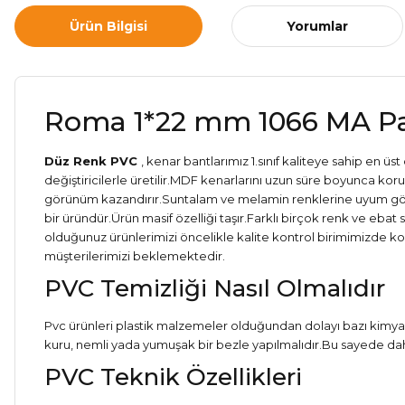
Ürün Bilgisi
Yorumlar
Roma 1*22 mm 1066 MA P
Düz Renk PVC
, kenar bantlarımız 1.sınıf kaliteye sahip en
değiştiricilerle üretilir.MDF kenarlarını uzun süre boyunca ko
görünüm kazandırır.Suntalam ve melamin renklerine uyum gös
bir üründür.Ürün masif özelliği taşır.Farklı birçok renk ve eba
olduğunuz ürünlerimizi öncelikle kalite kontrol birimimizde ko
müşterilerimizi beklemektedir.
PVC Temizliği Nasıl Olmalıdır
Pvc ürünleri plastik malzemeler olduğundan dolayı bazı kimyas
kuru, nemli yada yumuşak bir bezle yapılmalıdır.Bu sayede dah
PVC Teknik Özellikleri