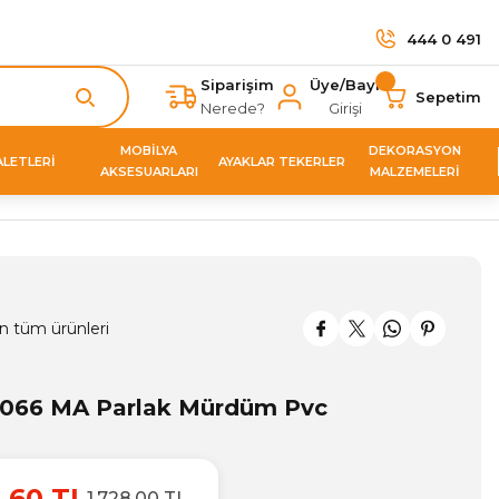
444 0 491
Siparişim
Üye/Bayi
Sepetim
Nerede?
Girişi
MOBİLYA
DEKORASYON
ALETLERİ
AYAKLAR TEKERLER
AKSESUARLARI
MALZEMELERİ
n tüm ürünleri
066 MA Parlak Mürdüm Pvc
1,60 TL
1.728,00 TL