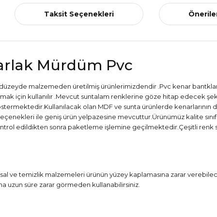
Taksit Seçenekleri
Önerile
arlak Mürdüm Pvc
 üst düzeyde malzemeden üretilmiş ürünlerimizdendir .Pvc kenar bantklar
rumak için kullanılır .Mevcut suntalam renklerine göze hitap edecek şek
termektedir.Kullanılacak olan MDF ve sunta ürünlerde kenarlarının d
t seçenekleri ile geniş ürün yelpazesine mevcuttur.Ürünümüz kalite sın
ntrol edildikten sonra paketleme işlemine geçilmektedir.Çeşitli renk se
al ve temizlik malzemeleri ürünün yüzey kaplamasına zarar verebileceği
a uzun süre zarar görmeden kullanabilirsiniz.