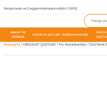
İletişim
İade ve Değişim
Markalarımız
BAYİ GİRİŞİ
ANKASTRE
HIRDA
KÜÇÜK EV ALETLERİ
MOBİLYA KULPLARI
ÜRÜNLER
ÇEŞİTL
Anasayfa
HIRDAVAT ÇEŞİTLERİ
Pvc Kenarbantları
Düz Renk 