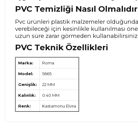
PVC Temizliği Nasıl Olmalıdır
Pvc ürünleri plastik malzemeler olduğunda
verebileceği için kesinlikle kullanılması ö
uzun süre zarar görmeden kullanabilirsiniz
PVC Teknik Özellikleri
Marka:
Roma
Model:
5665
Genişlik:
22 MM
Kalınlık:
0.40 MM
Renk:
Kastamonu Elvira
Bu ürünün fiyat bilgisi, resim, ürün açıklamalarında ve diğer ko