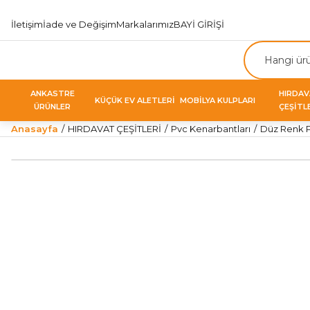
İletişim
İade ve Değişim
Markalarımız
BAYİ GİRİŞİ
ANKASTRE
HIRDA
KÜÇÜK EV ALETLERİ
MOBİLYA KULPLARI
ÜRÜNLER
ÇEŞİTL
Anasayfa
HIRDAVAT ÇEŞİTLERİ
Pvc Kenarbantları
Düz Renk 