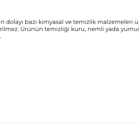
n dolayı bazı kimyasal ve temizlik malzemeleri
nerilmez. Ürünün temizliği kuru, nemli yada yumu
.
nularda yetersiz gördüğünüz noktaları öneri formunu kullanarak tarafımız