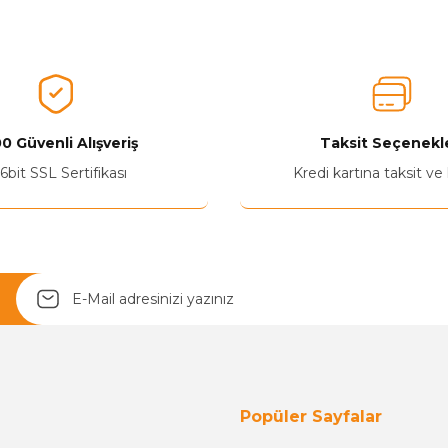
Aldığınız Ürünlerden Ne Derecede Memnun Kaldınız ?
Ürünü Değerlendir 😂😊😍😐🤔😡
0 Güvenli Alışveriş
Taksit Seçenekle
6bit SSL Sertifikası
Kredi kartına taksit ve
Yetkiliye Gönder
Popüler Sayfalar