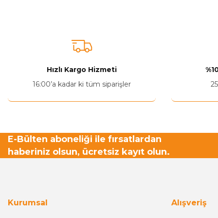
Görüş ve önerileriniz için teşekkür ederiz.
Ürün resmi kalitesiz, bozuk veya görüntülenemiyor.
Ürün açıklamasında eksik bilgiler bulunuyor.
Ürün bilgilerinde hatalar bulunuyor.
Hızlı Kargo Hizmeti
%10
Ürün fiyatı diğer sitelerden daha pahalı.
16:00’a kadar ki tüm siparişler
25
Bu ürüne benzer farklı alternatifler olmalı.
E-Bülten aboneliği ile fırsatlardan
haberiniz olsun, ücretsiz kayıt olun.
Kurumsal
Alışveriş