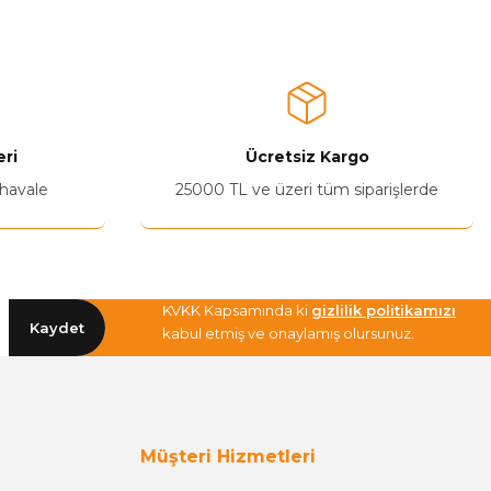
ri
Ücretsiz Kargo
 havale
25000 TL ve üzeri tüm siparişlerde
KVKK Kapsamında ki
gizlilik politikamızı
Kaydet
kabul etmiş ve onaylamış olursunuz.
Müşteri Hizmetleri