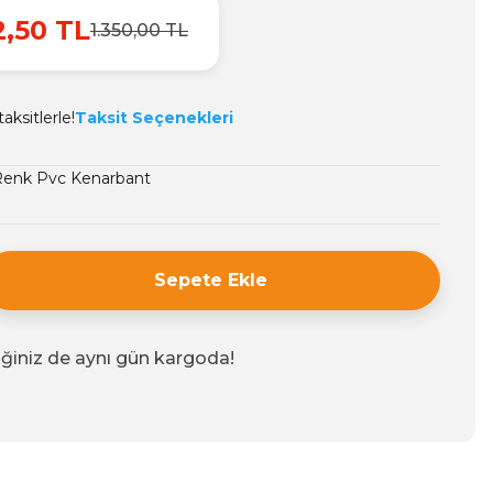
2,50 TL
1.350,00 TL
aksitlerle!
Taksit Seçenekleri
enk Pvc Kenarbant
Sepete Ekle
iğiniz de aynı gün kargoda!