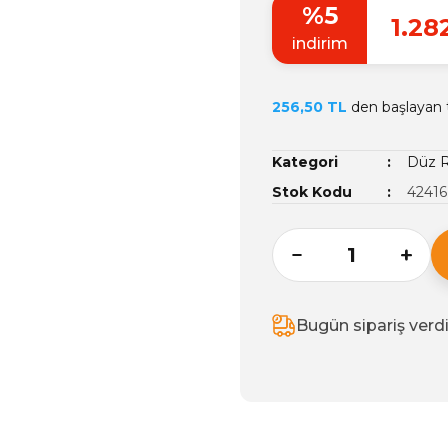
%5
1.28
indirim
256,50 TL
den başlayan t
Kategori
Düz R
Stok Kodu
42416
Bugün sipariş verd