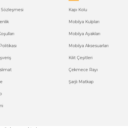
ş Sözleşmesi
Kapı Kolu
enlik
Mobilya Kulpları
oşulları
Mobilya Ayakları
Politikası
Mobilya Aksesuarları
şveriş
Kilit Çeşitleri
slimat
Çekmece Rayı
me
Şarjlı Matkap
o
mi