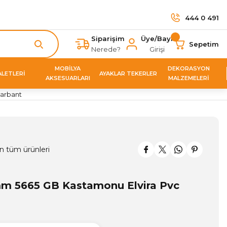
444 0 491
Siparişim
Üye/Bayi
Sepetim
Nerede?
Girişi
MOBİLYA
DEKORASYON
ALETLERİ
AYAKLAR TEKERLER
AKSESUARLARI
MALZEMELERİ
arbant
n tüm ürünleri
m 5665 GB Kastamonu Elvira Pvc