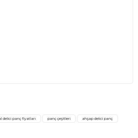
a iletebilirsiniz.
 delici panç fiyatları
panç çeşitleri
ahşap delici panç