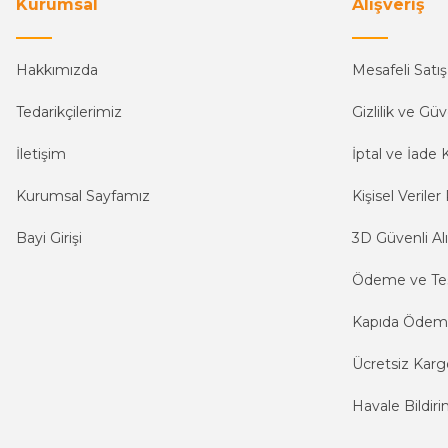
Kurumsal
Alışveriş
Hakkımızda
Mesafeli Satı
Tedarikçilerimiz
Gizlilik ve Güv
İletişim
İptal ve İade K
Kurumsal Sayfamız
Kişisel Veriler 
Bayi Girişi
3D Güvenli Alı
Ödeme ve Te
Kapıda Öde
Ücretsiz Karg
Havale Bildiri