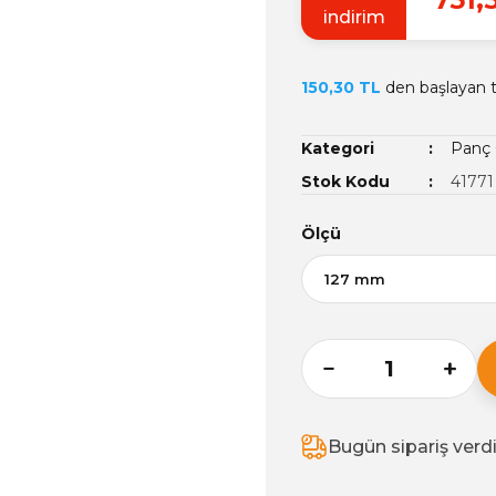
indirim
150,30 TL
den başlayan ta
Kategori
Panç Ç
Stok Kodu
41771
Ölçü
Bugün sipariş verd