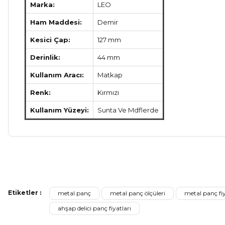
Marka:
LEO
Ham Maddesi:
Demir
Kesici Çap:
127 mm
Derinlik:
44 mm
Kullanım Aracı:
Matkap
Renk:
Kırmızı
Kullanım Yüzeyi:
Sunta Ve Mdflerde
Bu ürünün fiyat bilgisi, resim, ürün açıklamalarında ve diğer ko
Görüş ve önerileriniz için teşekkür ederiz.
Etiketler :
metal panç
metal panç ölçüleri
metal panç fiy
Ürün resmi kalitesiz, bozuk veya görüntülenemiyor.
ahşap delici panç fiyatları
Ürün açıklamasında eksik bilgiler bulunuyor.