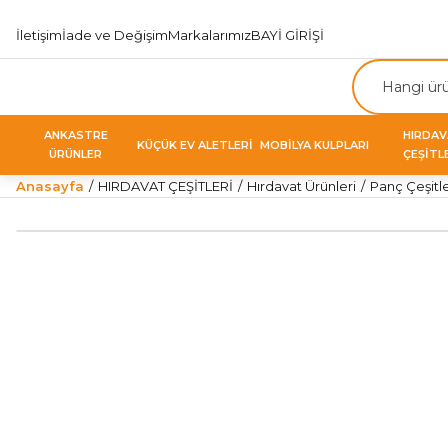
İletişim
İade ve Değişim
Markalarımız
BAYİ GİRİŞİ
ANKASTRE
HIRDA
KÜÇÜK EV ALETLERİ
MOBİLYA KULPLARI
ÜRÜNLER
ÇEŞİTL
Anasayfa
HIRDAVAT ÇEŞİTLERİ
Hırdavat Ürünleri
Panç Çeşitle