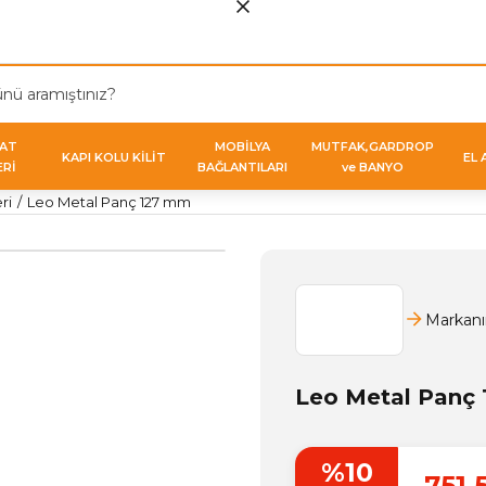
VAT
MOBİLYA
MUTFAK,GARDROP
KAPI KOLU KİLİT
EL 
ERİ
BAĞLANTILARI
ve BANYO
ri
Leo Metal Panç 127 mm
Markanı
Leo Metal Panç
%10
751,