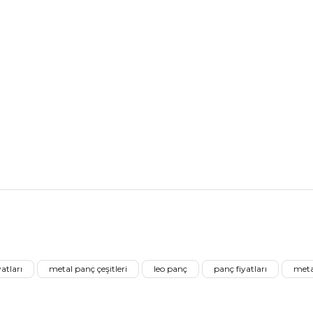
nularda yetersiz gördüğünüz noktaları öneri formunu kullanarak tarafımız
Aldığınız Ürünlerden Ne Derecede Memnun Kaldınız ?
atları
metal panç çeşitleri
leo panç
panç fiyatları
metal
Ürünü Değerlendir 😂😊😍😐🤔😡