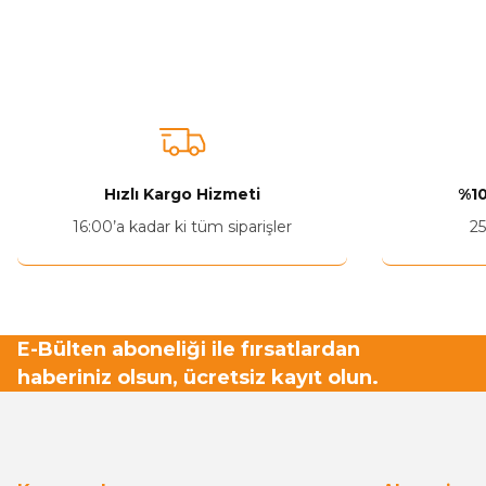
Ürün bilgilerinde hatalar bulunuyor.
Ürün fiyatı diğer sitelerden daha pahalı.
Bu ürüne benzer farklı alternatifler olmalı.
Hızlı Kargo Hizmeti
%10
16:00’a kadar ki tüm siparişler
25
E-Bülten aboneliği ile fırsatlardan
haberiniz olsun, ücretsiz kayıt olun.