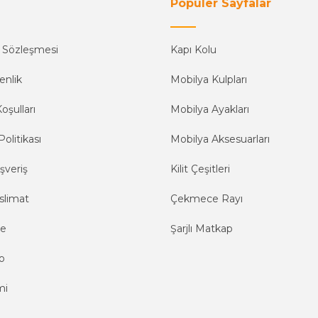
Popüler Sayfalar
ş Sözleşmesi
Kapı Kolu
enlik
Mobilya Kulpları
oşulları
Mobilya Ayakları
Politikası
Mobilya Aksesuarları
şveriş
Kilit Çeşitleri
slimat
Çekmece Rayı
me
Şarjlı Matkap
o
mi