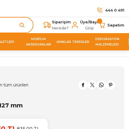
444 0 491
Siparişim
Üye/Bayi
Sepetim
Nerede?
Girişi
MOBİLYA
DEKORASYON
ALETLERİ
AYAKLAR TEKERLER
AKSESUARLARI
MALZEMELERİ
n tüm ürünleri
 127 mm
50 TL
835,00 TL