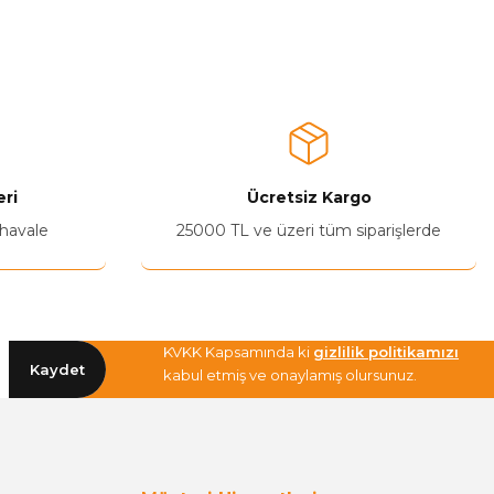
ri
Ücretsiz Kargo
 havale
25000 TL ve üzeri tüm siparişlerde
KVKK Kapsamında ki
gizlilik politikamızı
Kaydet
kabul etmiş ve onaylamış olursunuz.