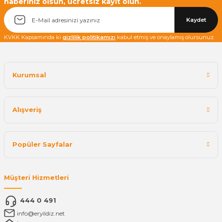
haberiniz olsun, ücretsiz kayıt olun.
Kaydet
KVKK Kapsamında ki
gizlilik politikamızı
kabul etmiş ve onaylamış olursunuz.
Kurumsal
Alışveriş
Popüler Sayfalar
Müşteri Hizmetleri
444 0 491
info@eryildiz.net