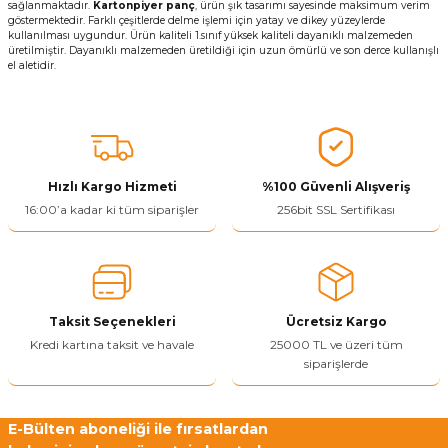
sağlanmaktadır.
Kartonpiyer panç
, ürün şık tasarımı sayesinde maksimum verim
göstermektedir. Farklı çeşitlerde delme işlemi için yatay ve dikey yüzeylerde
kullanılması uygundur. Ürün kaliteli 1.sınıf yüksek kaliteli dayanıklı malzemeden
üretilmiştir. Dayanıklı malzemeden üretildiği için uzun ömürlü ve son derce kullanışlı
el aletidir.
Hızlı Kargo Hizmeti
%100 Güvenli Alışveriş
16:00’a kadar ki tüm siparişler
256bit SSL Sertifikası
Taksit Seçenekleri
Ücretsiz Kargo
Kredi kartına taksit ve havale
25000 TL ve üzeri tüm
siparişlerde
E-Bülten aboneliği ile fırsatlardan