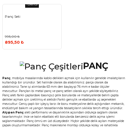
Tükendi
ivi
k Bağlantıları
arı
aları
Panç Çeşitleri
Hobi Yapıştırıcıları
Oda ve Wc Kapı Kilidi
Köşe Sepetler
Pantolonluk
Köpük Tabancası
Sehba Ayakları
Panç Seti
leri
ı
Piton Askı
Pano ve Kapak Kilitleri
Sabunluk
Pense
Vitrin Ara Ayakları
Çubuğu ve Aparatları
ancası
Streç
Sandık Kilitleri
Tuvalet Kağıtlılığı
Silikon Tabancası
995,00 ₺
895,50 ₺
arı
itleri
sı
Takım Çantası
Tornavida Çeşitleri
Sprey Ürünleri
ası
Zımba Teli
PANÇ
Zımpara Çeşitleri
Panç
, mobilya masalarında kablo delikleri açmak için kullanılır genelde imalatçıların
kullandığı bir üründür. Set halinde olarak da alabilirsiniz. parça olarak da
alabilirsiniz. Tane işi alımlarda 63 mm den başlayıp 76 mm e kadar ölçüler
mevcuttur. Pançları bi metal panç ve panç setleri olarak ayrı şekilde söyleyebiliriz.
Panç aleti farklı çaplardaki basınçsız çelik borularda ve materyallerde belirli çapta
delikler açmak için üretilmiş el aletidir.Farklı genişlik ve ebatlarda uç seçenekleri
mevcuttur. Geniş çaplı bir işleyiş tarzı ile boru materyaline delik açtığından mekanik,
endüstriyel bakım ve yangın tesisatlarında tesisatçıların sıklıkla tercih ettiği üründür.
Alçıpan Panç
aleti performans ve dayanıklılık açısından oldukça sağlam olarak
tasarlanmıştır. İnce ve kalın ebattaki etli borularda benzersiz delik açma işlemi
sağlanmaktadır. Panç ömrü en üst düzeydedir. Hiçbir şekilde delik açılan materyalde
çapak oluşturmamaktadır. Panç makinesine montajı oldukça kolay ve rahatlıkla