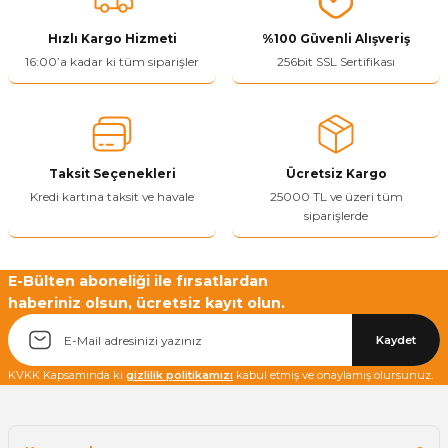
ivi
k Bağlantıları
arı
aları
Panç Çeşitleri
Hobi Yapıştırıcıları
Oda ve Wc Kapı Kilidi
Köşe Sepetler
Pantolonluk
Köpük Tabancası
Sehba Ayakları
Hızlı Kargo Hizmeti
%100 Güvenli Alışveriş
16:00’a kadar ki tüm siparişler
256bit SSL Sertifikası
leri
ı
Piton Askı
Pano ve Kapak Kilitleri
Sabunluk
Pense
Vitrin Ara Ayakları
Çubuğu ve Aparatları
ancası
Streç
Sandık Kilitleri
Tuvalet Kağıtlılığı
Silikon Tabancası
arı
itleri
sı
Takım Çantası
Tornavida Çeşitleri
Taksit Seçenekleri
Ücretsiz Kargo
Kredi kartına taksit ve havale
25000 TL ve üzeri tüm
siparişlerde
Sprey Ürünleri
ası
Zımba Teli
Zımpara Çeşitleri
E-Bülten aboneliği ile fırsatlardan
haberiniz olsun, ücretsiz kayıt olun.
Kaydet
KVKK Kapsamında ki
gizlilik politikamızı
kabul etmiş ve onaylamış olursunuz.