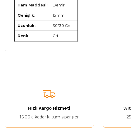
Ham Maddesi:
Demir
Genişlik:
15 mm
Uzunluk:
30*30 Cm
Renk:
Gri
Bu ürünün fiyat bilgisi, resim, ürün açıklamalarında ve diğer ko
Görüş ve önerileriniz için teşekkür ederiz.
Ürün resmi kalitesiz, bozuk veya görüntülenemiyor.
Ürün açıklamasında eksik bilgiler bulunuyor.
Ürün bilgilerinde hatalar bulunuyor.
Hızlı Kargo Hizmeti
%10
Ürün fiyatı diğer sitelerden daha pahalı.
16:00’a kadar ki tüm siparişler
25
Bu ürüne benzer farklı alternatifler olmalı.