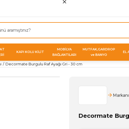
VAT
MOBİLYA
MUTFAK,GARDROP
KAPI KOLU KİLİT
EL 
ERİ
BAĞLANTILARI
ve BANYO
ı
Decormate Burgulu Raf Ayağı Gri - 30 cm
Markanı
Decormate Burgu