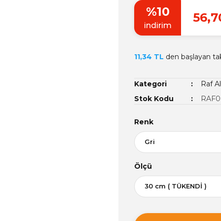
%10
56,7
indirim
11,34 TL
den başlayan taks
Kategori
Raf Al
Stok Kodu
RAF0
Renk
Ölçü