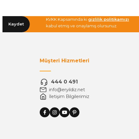
KVKK Kapsamında ki
gizlilik politikamızı
Kaydet
kabul etmiş ve onaylamış olursunuz.
Müşteri Hizmetleri
444 0 491
info@eryildiz.net
İletişim Bilgilerimiz