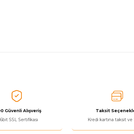
nularda yetersiz gördüğünüz noktaları öneri formunu kullanarak tarafımız
Aldığınız Ürünlerden Ne Derecede Memnun Kaldınız ?
Ürünü Değerlendir 😂😊😍😐🤔😡
0 Güvenli Alışveriş
Taksit Seçenekle
6bit SSL Sertifikası
Kredi kartına taksit ve