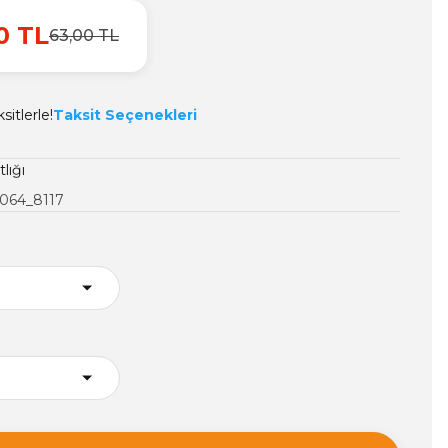
0 TL
63,00 TL
itlerle!
Taksit Seçenekleri
tlığı
064_8117