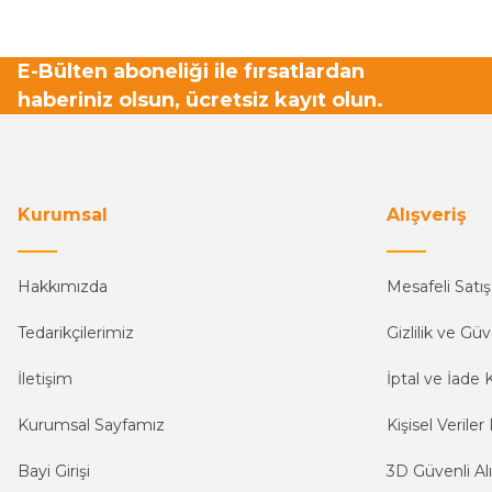
E-Bülten aboneliği ile fırsatlardan
haberiniz olsun, ücretsiz kayıt olun.
Kurumsal
Alışveriş
Hakkımızda
Mesafeli Satı
Tedarikçilerimiz
Gizlilik ve Güv
İletişim
İptal ve İade K
Kurumsal Sayfamız
Kişisel Veriler 
Bayi Girişi
3D Güvenli Alı