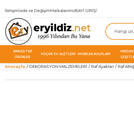
İletişim
İade ve Değişim
Markalarımız
BAYİ GİRİŞİ
ANKASTRE
HIRDA
KÜÇÜK EV ALETLERİ
MOBİLYA KULPLARI
ÜRÜNLER
ÇEŞİTL
Anasayfa
DEKORASYON MALZEMELERİ
Raf Ayakları
Raf Altlığ