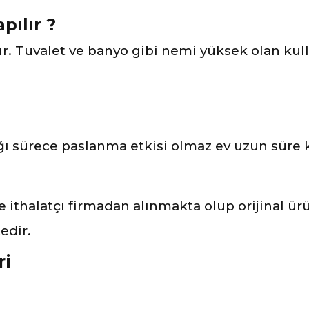
pılır ?
ır. Tuvalet ve banyo gibi nemi yüksek olan kul
 sürece paslanma etkisi olmaz ev uzun süre ku
ve ithalatçı firmadan alınmakta olup orijinal ü
edir.
ri