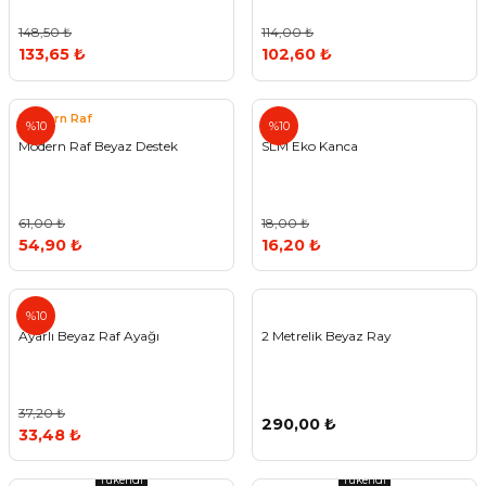
148,50 ₺
114,00 ₺
133,65 ₺
102,60 ₺
Modern Raf
SLM
%10
%10
Modern Raf Beyaz Destek
SLM Eko Kanca
61,00 ₺
18,00 ₺
54,90 ₺
16,20 ₺
%10
Ayarlı Beyaz Raf Ayağı
2 Metrelik Beyaz Ray
37,20 ₺
290,00 ₺
33,48 ₺
Tükendi
Tükendi