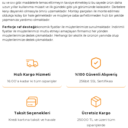
su ve sıvı gibi maddelerle temas ettirmeyin tavsiye etmekteyiz bu sayede ürün daha
uzun yıllar kullanıma müsait ve ilk gündeki gibi şık görümünde kalacaktır. Darbelere
karşı dayanıklı olmasıyla ömrü uzamaktadır. Montajı parçaları ile monte edilmesi
oldukça kolay bir hale gelmektedir ve müşteriye caba sarf ettirmeden hızlı bir şekilde
yapmanıza yardımcı olmaktadır.
Ferforje raf desteği
ekonomik fiyatlar ile müşterilerimize sunulmaktadır. İndirimli
fiyatlar ile müşterilerimizi mutlu etmeyi amaçlayan firmamız her yönden
müşterilerimize destek çıkmaktadır. Herhangi bir aksilik ile ürünün yanında olup
müşterilerimize destek çıkmaktadır.
Hızlı Kargo Hizmeti
%100 Güvenli Alışveriş
16:00’a kadar ki tüm siparişler
256bit SSL Sertifikası
Taksit Seçenekleri
Ücretsiz Kargo
Kredi kartına taksit ve havale
25000 TL ve üzeri tüm
siparişlerde