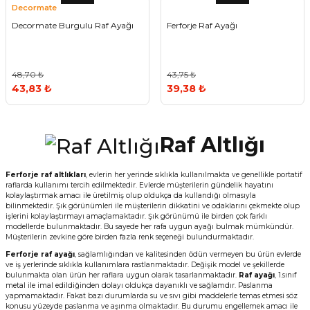
Decormate
Decormate Burgulu Raf Ayağı
Ferforje Raf Ayağı
48,70 ₺
43,75 ₺
43,83 ₺
39,38 ₺
Raf Altlığı
Ferforje raf altlıkları
, evlerin her yerinde sıklıkla kullanılmakta ve genellikle portatif
raflarda kullanımı tercih edilmektedir. Evlerde müşterilerin gündelik hayatını
kolaylaştırmak amacı ile üretilmiş olup oldukça da kullandığı olmasıyla
bilinmektedir. Şık görünümleri ile müşterilerin dikkatini ve odaklarını çekmekte olup
işlerini kolaylaştırmayı amaçlamaktadır. Şık görünümü ile birden çok farklı
modellerde bulunmaktadır. Bu sayede her rafa uygun ayağı bulmak mümkündür.
Müşterilerin zevkine göre birden fazla renk seçeneği bulundurmaktadır.
Ferforje raf ayağı
, sağlamlığından ve kalitesinden ödün vermeyen bu ürün evlerde
ve iş yerlerinde sıklıkla kullanımlara rastlanmaktadır. Değişik model ve şekillerde
bulunmakta olan ürün her raflara uygun olarak tasarlanmaktadır.
Raf ayağı
, 1.sınıf
metal ile imal edildiğinden dolayı oldukça dayanıklı ve sağlamdır. Paslanma
yapmamaktadır. Fakat bazı durumlarda su ve sıvı gibi maddelerle temas etmesi söz
konusu yüzeyde paslanma ve aşınma olmaktadır. Bu durumu engellemek amacı ile