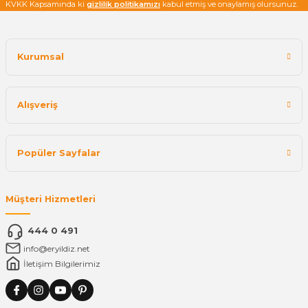
KVKK Kapsamında ki
gizlilik politikamızı
kabul etmiş ve onaylamış olursunuz.
Kurumsal
Alışveriş
Popüler Sayfalar
Müşteri Hizmetleri
444 0 491
info@eryildiz.net
İletişim Bilgilerimiz