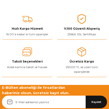
ivi
k Bağlantıları
arı
aları
Panç Çeşitleri
Hobi Yapıştırıcıları
Oda ve Wc Kapı Kilidi
Köşe Sepetler
Pantolonluk
Köpük Tabancası
Sehba Ayakları
leri
ı
Piton Askı
Pano ve Kapak Kilitleri
Sabunluk
Pense
Vitrin Ara Ayakları
Hızlı Kargo Hizmeti
%100 Güvenli Alışveriş
Çubuğu ve Aparatları
ancası
Streç
Sandık Kilitleri
Tuvalet Kağıtlılığı
Silikon Tabancası
16:00’a kadar ki tüm siparişler
256bit SSL Sertifikası
arı
itleri
sı
Takım Çantası
Tornavida Çeşitleri
Sprey Ürünleri
ası
Zımba Teli
Taksit Seçenekleri
Ücretsiz Kargo
Zımpara Çeşitleri
Kredi kartına taksit ve havale
25000 TL ve üzeri tüm
siparişlerde
E-Bülten aboneliği ile fırsatlardan
haberiniz olsun, ücretsiz kayıt olun.
Kaydet