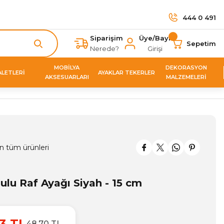
444 0 491
Siparişim
Üye/Bayi
Sepetim
Nerede?
Girişi
MOBİLYA
DEKORASYON
ALETLERİ
AYAKLAR TEKERLER
AKSESUARLARI
MALZEMELERİ
n tüm ürünleri
lu Raf Ayağı Siyah - 15 cm
3 TL
48,70 TL