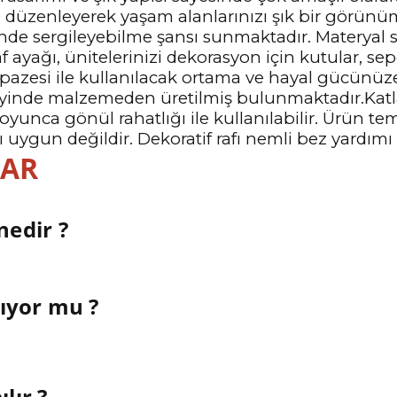
r ile düzenleyerek yaşam alanlarınızı şık bir gö
sinde sergileyebilme şansı sunmaktadır. Materyal s
f ayağı, ünitelerinizi dekorasyon için kutular, sepe
pazesi ile kullanılacak ortama ve hayal gücünüze 
zeyinde malzemeden üretilmiş bulunmaktadır.Katlan
oyunca gönül rahatlığı ile kullanılabilir. Ürün t
gun değildir. Dekoratif rafı nemli bez yardımı ile
LAR
nedir ?
kıyor mu ?
lır ?