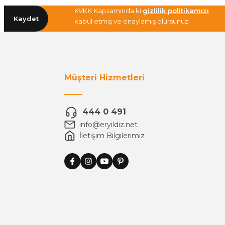
KVKK Kapsamında ki
gizlilik politikamızı
Kaydet
kabul etmiş ve onaylamış olursunuz.
Müşteri Hizmetleri
444 0 491
info@eryildiz.net
İletişim Bilgilerimiz