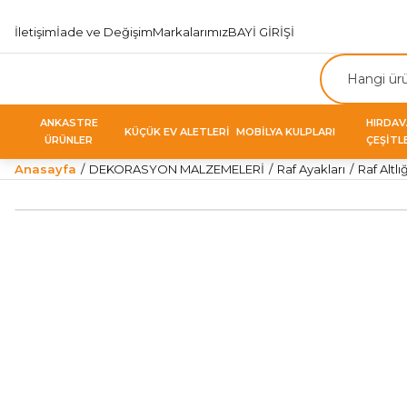
İletişim
İade ve Değişim
Markalarımız
BAYİ GİRİŞİ
ANKASTRE
HIRDA
KÜÇÜK EV ALETLERİ
MOBİLYA KULPLARI
ÜRÜNLER
ÇEŞİTL
Anasayfa
DEKORASYON MALZEMELERİ
Raf Ayakları
Raf Altlığ