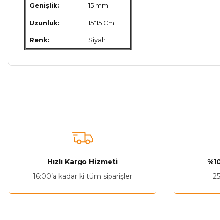
Genişlik:
15 mm
Uzunluk:
15*15 Cm
Renk:
Siyah
Bu ürünün fiyat bilgisi, resim, ürün açıklamalarında ve diğer ko
Görüş ve önerileriniz için teşekkür ederiz.
Ürün resmi kalitesiz, bozuk veya görüntülenemiyor.
Ürün açıklamasında eksik bilgiler bulunuyor.
Ürün bilgilerinde hatalar bulunuyor.
Hızlı Kargo Hizmeti
%10
Ürün fiyatı diğer sitelerden daha pahalı.
16:00’a kadar ki tüm siparişler
25
Bu ürüne benzer farklı alternatifler olmalı.