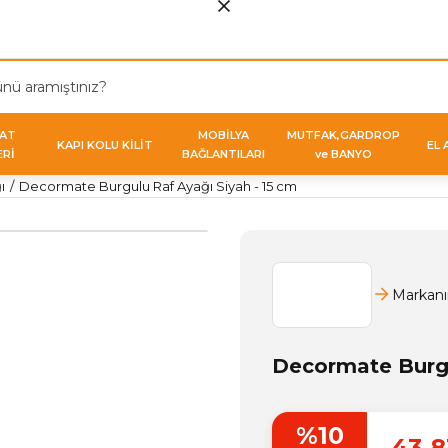
VAT
MOBİLYA
MUTFAK,GARDROP
KAPI KOLU KİLİT
EL 
ERİ
BAĞLANTILARI
ve BANYO
ı
Decormate Burgulu Raf Ayağı Siyah - 15 cm
Markanı
Decormate Burgu
%10
43,8