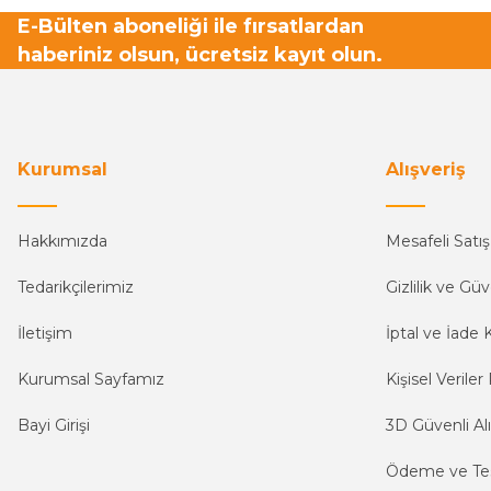
E-Bülten aboneliği ile fırsatlardan
haberiniz olsun, ücretsiz kayıt olun.
Kurumsal
Alışveriş
Hakkımızda
Mesafeli Satı
Tedarikçilerimiz
Gizlilik ve Güv
İletişim
İptal ve İade K
Kurumsal Sayfamız
Kişisel Veriler 
Bayi Girişi
3D Güvenli Alı
Ödeme ve Te