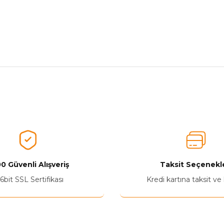
nularda yetersiz gördüğünüz noktaları öneri formunu kullanarak tarafımız
Aldığınız Ürünlerden Ne Derecede Memnun Kaldınız ?
Ürünü Değerlendir 😂😊😍😐🤔😡
0 Güvenli Alışveriş
Taksit Seçenekle
6bit SSL Sertifikası
Kredi kartına taksit ve