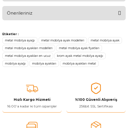
Önerileriniz
Ürünü Değerlendir 😂😊😍😐🤔😡
Bu ürünün fiyat bilgisi, resim, ürün açıklamalarında ve diğer
konularda yetersiz gördüğünüz noktaları öneri formunu kullanarak
Etiketler :
tarafımıza iletebilirsiniz.
metal mobilya ayağı
metal mobilya ayak modelleri
metal mobilya ayak
Görüş ve önerileriniz için teşekkür ederiz.
metal mobilya ayakları modelleri
metal mobilya ayak fiyatları
metal mobilya ayakları en ucuz
krom ayak metal mobilya ayağı
Ürün resmi kalitesiz, bozuk veya görüntülenemiyor.
mobilya ayağı
mobilya ayakları
mobilya ayakları metal
Ürün açıklamasında eksik bilgiler bulunuyor.
Ürün bilgilerinde hatalar bulunuyor.
Ürün fiyatı diğer sitelerden daha pahalı.
Bu ürüne benzer farklı alternatifler olmalı.
Hızlı Kargo Hizmeti
%100 Güvenli Alışveriş
16:00’a kadar ki tüm siparişler
256bit SSL Sertifikası