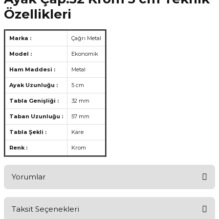
Özellikleri
Marka :
Çağrı Metal
Model :
Ekonomik
Ham Maddesi :
Metal
Ayak Uzunluğu :
5 cm
Tabla Genişliği :
32 mm
Taban Uzunluğu :
57 mm
Tabla Şekli :
Kare
Renk :
Krom
Yorumlar
Taksit Seçenekleri
Aldığınız Ürünlerden Ne Derecede Memnun Kaldınız ?