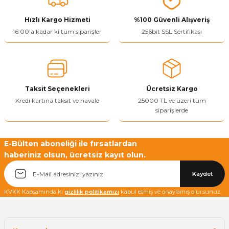
ivi
k Bağlantıları
arı
aları
Panç Çeşitleri
Hobi Yapıştırıcıları
Oda ve Wc Kapı Kilidi
Köşe Sepetler
Pantolonluk
Köpük Tabancası
Sehba Ayakları
Hızlı Kargo Hizmeti
%100 Güvenli Alışveriş
16:00’a kadar ki tüm siparişler
256bit SSL Sertifikası
leri
ı
Piton Askı
Pano ve Kapak Kilitleri
Sabunluk
Pense
Vitrin Ara Ayakları
Çubuğu ve Aparatları
ancası
Streç
Sandık Kilitleri
Tuvalet Kağıtlılığı
Silikon Tabancası
arı
itleri
sı
Takım Çantası
Tornavida Çeşitleri
Taksit Seçenekleri
Ücretsiz Kargo
Kredi kartına taksit ve havale
25000 TL ve üzeri tüm
siparişlerde
Sprey Ürünleri
ası
Zımba Teli
Zımpara Çeşitleri
E-Bülten aboneliği ile fırsatlardan
haberiniz olsun, ücretsiz kayıt olun.
Kaydet
KVKK Kapsamında ki
gizlilik politikamızı
kabul etmiş ve onaylamış olursunuz.