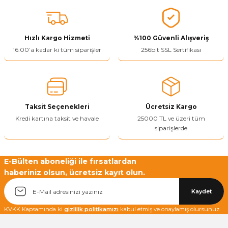
ivi
k Bağlantıları
arı
aları
Panç Çeşitleri
Hobi Yapıştırıcıları
Oda ve Wc Kapı Kilidi
Köşe Sepetler
Pantolonluk
Köpük Tabancası
Sehba Ayakları
leri
ı
Piton Askı
Pano ve Kapak Kilitleri
Sabunluk
Pense
Vitrin Ara Ayakları
Hızlı Kargo Hizmeti
%100 Güvenli Alışveriş
16:00’a kadar ki tüm siparişler
256bit SSL Sertifikası
Çubuğu ve Aparatları
ancası
Streç
Sandık Kilitleri
Tuvalet Kağıtlılığı
Silikon Tabancası
arı
itleri
sı
Takım Çantası
Tornavida Çeşitleri
Taksit Seçenekleri
Ücretsiz Kargo
Sprey Ürünleri
ası
Zımba Teli
Kredi kartına taksit ve havale
25000 TL ve üzeri tüm
siparişlerde
Zımpara Çeşitleri
E-Bülten aboneliği ile fırsatlardan
haberiniz olsun, ücretsiz kayıt olun.
Kaydet
KVKK Kapsamında ki
gizlilik politikamızı
kabul etmiş ve onaylamış olursunuz.