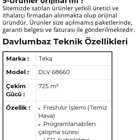
5-Ürünler orijinal mi ?
Sitemizde satılan ürünler yetkili üretici ve
ithalatçı firmadan alınmakta olup orijinal
üründür. Ürünler size açılmamış paketlerinde,
garanti belgesi ve faturası ile gönderilmektedir.
Davlumbaz Teknik Özellikleri
Marka :
Teka
Model :
DLV 68660
Çekim
725 m
³
Gücü :
Özellik :
FreshAir İşlemi (Temiz
Hava)
Programlanabilen
çalışma süresi