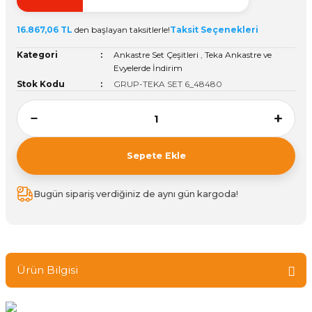
ivi
k Bağlantıları
arı
aları
Panç Çeşitleri
Hobi Yapıştırıcıları
Oda ve Wc Kapı Kilidi
Köşe Sepetler
Pantolonluk
Köpük Tabancası
Sehba Ayakları
16.867,06 TL
den başlayan taksitlerle!
Taksit Seçenekleri
leri
ı
Piton Askı
Pano ve Kapak Kilitleri
Sabunluk
Pense
Vitrin Ara Ayakları
Kategori
Ankastre Set Çeşitleri
,
Teka Ankastre ve
Evyelerde İndirim
Stok Kodu
GRUP-TEKA SET 6_48480
Çubuğu ve Aparatları
ancası
Streç
Sandık Kilitleri
Tuvalet Kağıtlılığı
Silikon Tabancası
arı
itleri
sı
Takım Çantası
Tornavida Çeşitleri
Sprey Ürünleri
ası
Zımba Teli
Sepete Ekle
Zımpara Çeşitleri
Bugün sipariş verdiğiniz de aynı gün kargoda!
Ürün Bilgisi