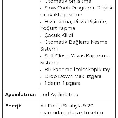
Otomatik ön ısıtma
Slow Cook Programı: Düşük
sıcaklıkta pişirme
Hızlı ısıtma, Pizza Pişirme,
Yoğurt Yapma
Çocuk Kilidi
Otomatik Bağlantı Kesme
Sistemi
Soft Close: Yavaş Kapanma
Sistemi
Bir kademeli teleskopik ray
Drop Down Maxi Izgara
1 derin, 1 ızgara
Aydınlatma:
Led Aydınlatma
Enerji:
A+ Enerji Sınıfıyla %20
oranında daha az tüketim