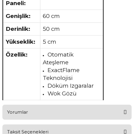
Paneli:
Genişlik:
60 cm
Derinlik:
50 cm
Yükseklik:
5 cm
Özellik:
Otomatik
Ateşleme
ExactFlame
Teknolojisi
Döküm Izgaralar
Wok Gözü
Yorumlar
Taksit Seçenekleri