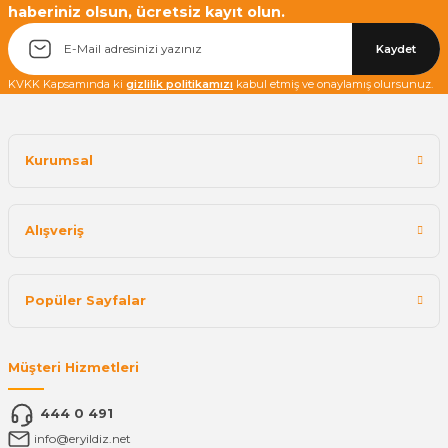
haberiniz olsun, ücretsiz kayıt olun.
Yetkiliye Gönder
Kaydet
KVKK Kapsamında ki
gizlilik politikamızı
kabul etmiş ve onaylamış olursunuz.
Kurumsal
Alışveriş
Popüler Sayfalar
Müşteri Hizmetleri
444 0 491
info@eryildiz.net