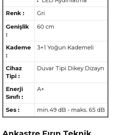
LED Aydınlatma
Renk :
Gri
Genişlik
60 cm
:
Kademe
3+1 Yoğun Kademeli
:
Cihaz
Duvar Tipi Dikey Dizayn
Tipi :
Enerji
A+
Sınıfı :
Ses :
min.49 dB - maks. 65 dB
Ankastre Fırın Teknik