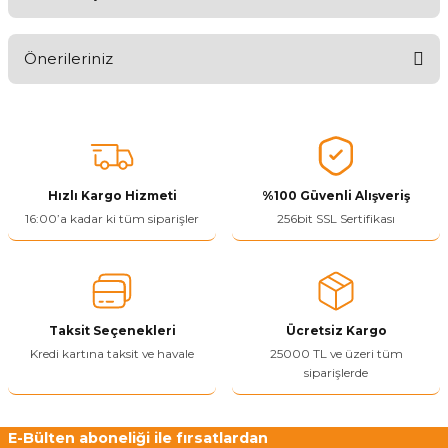
Aldığınız Ürünlerden Ne Derecede Memnun Kaldınız ?
Önerileriniz
Ürünü Değerlendir 😂😊😍😐🤔😡
Bu ürünün fiyat bilgisi, resim, ürün açıklamalarında ve diğer
konularda yetersiz gördüğünüz noktaları öneri formunu kullanarak
tarafımıza iletebilirsiniz.
Görüş ve önerileriniz için teşekkür ederiz.
Hızlı Kargo Hizmeti
%100 Güvenli Alışveriş
Ürün resmi kalitesiz, bozuk veya görüntülenemiyor.
16:00’a kadar ki tüm siparişler
256bit SSL Sertifikası
Ürün açıklamasında eksik bilgiler bulunuyor.
Ürün bilgilerinde hatalar bulunuyor.
Ürün fiyatı diğer sitelerden daha pahalı.
Taksit Seçenekleri
Ücretsiz Kargo
Bu ürüne benzer farklı alternatifler olmalı.
Kredi kartına taksit ve havale
25000 TL ve üzeri tüm
siparişlerde
E-Bülten aboneliği ile fırsatlardan