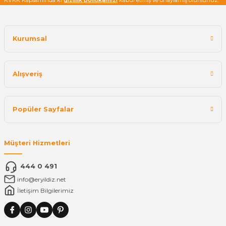
KVKK Kapsamında ki
gizlilik politikamızı
kabul etmiş ve onaylamış olursunuz.
Kurumsal
Alışveriş
Popüler Sayfalar
Müşteri Hizmetleri
444 0 491
info@eryildiz.net
İletişim Bilgilerimiz