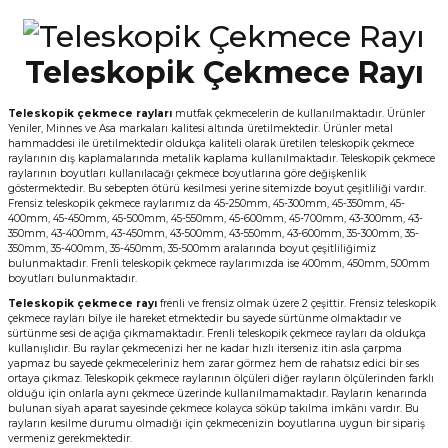
Teleskopik Çekmece Rayı
Teleskopik çekmece rayları
mutfak çekmecelerin de kullanılmaktadır. Ürünler
Yeniler, Minnes ve Asa markaları kalitesi altında üretilmektedir. Ürünler metal
hammaddesi ile üretilmektedir oldukça kaliteli olarak üretilen teleskopik çekmece
raylarının dış kaplamalarında metalik kaplama kullanılmaktadır. Teleskopik çekmece
raylarının boyutları kullanılacağı çekmece boyutlarına göre değişkenlik
göstermektedir. Bu sebepten ötürü kesilmesi yerine sitemizde boyut çeşitliliği vardır.
Frensiz teleskopik çekmece raylarımız da 45-250mm, 45-300mm, 45-350mm, 45-
400mm, 45-450mm, 45-500mm, 45-550mm, 45-600mm, 45-700mm, 43-300mm, 43-
350mm, 43-400mm, 43-450mm, 43-500mm, 43-550mm, 43-600mm, 35-300mm, 35-
350mm, 35-400mm, 35-450mm, 35-500mm aralarında boyut çeşitliliğimiz
bulunmaktadır. Frenli teleskopik çekmece raylarımızda ise 400mm, 450mm, 500mm
boyutları bulunmaktadır.
Teleskopik çekmece rayı
frenli ve frensiz olmak üzere 2 çeşittir. Frensiz teleskopik
çekmece rayları bilye ile hareket etmektedir bu sayede sürtünme olmaktadır ve
sürtünme sesi de açığa çıkmamaktadır. Frenli teleskopik çekmece rayları da oldukça
kullanışlıdır. Bu raylar çekmecenizi her ne kadar hızlı iterseniz itin asla çarpma
yapmaz bu sayede çekmeceleriniz hem zarar görmez hem de rahatsız edici bir ses
ortaya çıkmaz. Teleskopik çekmece raylarının ölçüleri diğer rayların ölçülerinden farklı
olduğu için onlarla aynı çekmece üzerinde kullanılmamaktadır. Rayların kenarında
bulunan siyah aparat sayesinde çekmece kolayca söküp takılma imkânı vardır. Bu
rayların kesilme durumu olmadığı için çekmecenizin boyutlarına uygun bir sipariş
vermeniz gerekmektedir.