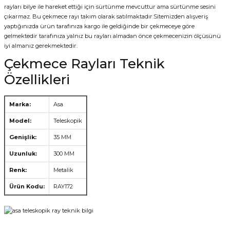
rayları bilye ile hareket ettiği için sürtünme mevcuttur ama sürtünme sesini
çıkarmaz. Bu çekmece rayı takım olarak satılmaktadır.Sitemizden alışveriş
yaptığınızda ürün tarafınıza kargo ile geldiğinde bir çekmeceye göre
gelmektedir tarafınıza yalnız bu rayları almadan önce çekmecenizin ölçüsünü
iyi almanız gerekmektedir.
Çekmece Rayları Teknik
Özellikleri
Marka:
Asa
Model:
Teleskopik
Genişlik:
35 MM
Uzunluk:
300 MM
Renk:
Metalik
Ürün Kodu:
RAY172