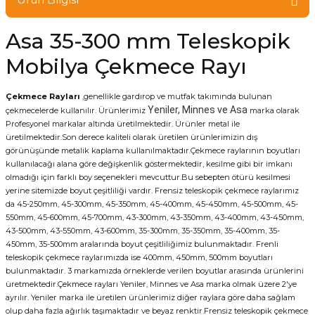
Asa 35-300 mm Teleskopik
Mobilya Çekmece Rayı
Çekmece Rayları
,genellikle gardırop ve mutfak takımında bulunan
Yeniler, Minnes ve Asa
çekmecelerde kullanılır. Ürünlerimiz
marka olarak
Profesyonel markalar altında üretilmektedir. Ürünler metal ile
üretilmektedir.Son derece kaliteli olarak üretilen ürünlerimizin dış
görünüşünde metalik kaplama kullanılmaktadır.Çekmece raylarının boyutları
kullanılacağı alana göre değişkenlik göstermektedir, kesilme gibi bir imkanı
olmadığı için farklı boy seçenekleri mevcuttur.Bu sebepten ötürü kesilmesi
yerine sitemizde boyut çeşitliliği vardır. Frensiz teleskopik çekmece raylarımız
da 45-250mm, 45-300mm, 45-350mm, 45-400mm, 45-450mm, 45-500mm, 45-
550mm, 45-600mm, 45-700mm, 43-300mm, 43-350mm, 43-400mm, 43-450mm,
43-500mm, 43-550mm, 43-600mm, 35-300mm, 35-350mm, 35-400mm, 35-
450mm, 35-500mm aralarında boyut çeşitliliğimiz bulunmaktadır. Frenli
teleskopik çekmece raylarımızda ise 400mm, 450mm, 500mm boyutları
bulunmaktadır. 3 markamızda örneklerde verilen boyutlar arasında ürünlerini
üretmektedir.Çekmece rayları Yeniler, Minnes ve Asa marka olmak üzere 2'ye
ayrılır. Yeniler marka ile üretilen ürünlerimiz diğer raylara göre daha sağlam
olup daha fazla ağırlık taşımaktadır ve beyaz renktir.Frensiz teleskopik çekmece