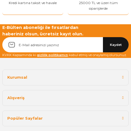
Kredi kartına taksit ve havale
25000 TL ve üzeri tüm
siparişlerde
E-Bülten aboneliği ile fırsatlardan
haberiniz olsun, ücretsiz kayıt olun.
Yetkiliye Gönder
Kaydet
KVKK Kapsamında ki
gizlilik politikamızı
kabul etmiş ve onaylamış olursunuz.
Kurumsal
Alışveriş
Popüler Sayfalar