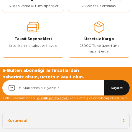
Ürün resmi kalitesiz, bozuk veya görüntülenemiyor.
16:00’a kadar ki tüm siparişler
256bit SSL Sertifikası
Ürün açıklamasında eksik bilgiler bulunuyor.
Ürün bilgilerinde hatalar bulunuyor.
Ürün fiyatı diğer sitelerden daha pahalı.
Taksit Seçenekleri
Ücretsiz Kargo
Bu ürüne benzer farklı alternatifler olmalı.
Kredi kartına taksit ve havale
25000 TL ve üzeri tüm
siparişlerde
E-Bülten aboneliği ile fırsatlardan
haberiniz olsun, ücretsiz kayıt olun.
Yetkiliye Gönder
Kaydet
KVKK Kapsamında ki
gizlilik politikamızı
kabul etmiş ve onaylamış olursunuz.
Kurumsal