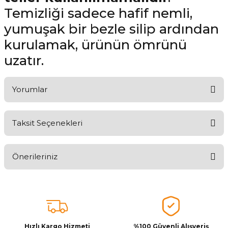
Temizliği sadece hafif nemli,
yumuşak bir bezle silip ardından
kurulamak, ürünün ömrünü
uzatır.
Yorumlar
Taksit Seçenekleri
Aldığınız Ürünlerden Ne Derecede Memnun Kaldınız ?
Önerileriniz
Ürünü Değerlendir 😂😊😍😐🤔😡
Bu ürünün fiyat bilgisi, resim, ürün açıklamalarında ve diğer
konularda yetersiz gördüğünüz noktaları öneri formunu kullanarak
tarafımıza iletebilirsiniz.
Görüş ve önerileriniz için teşekkür ederiz.
Hızlı Kargo Hizmeti
%100 Güvenli Alışveriş