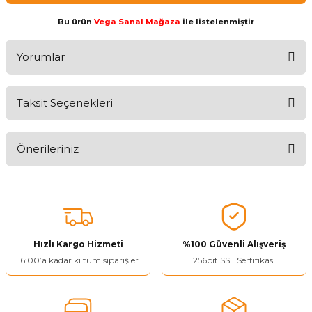
Bu ürün
Vega Sanal Mağaza
ile listelenmiştir
Yorumlar
Taksit Seçenekleri
Aldığınız Ürünlerden Ne Derecede Memnun Kaldınız ?
Önerileriniz
Ürünü Değerlendir 😂😊😍😐🤔😡
Bu ürünün fiyat bilgisi, resim, ürün açıklamalarında ve diğer
konularda yetersiz gördüğünüz noktaları öneri formunu kullanarak
tarafımıza iletebilirsiniz.
Görüş ve önerileriniz için teşekkür ederiz.
Hızlı Kargo Hizmeti
%100 Güvenli Alışveriş
Ürün resmi kalitesiz, bozuk veya görüntülenemiyor.
16:00’a kadar ki tüm siparişler
256bit SSL Sertifikası
Ürün açıklamasında eksik bilgiler bulunuyor.
Ürün bilgilerinde hatalar bulunuyor.