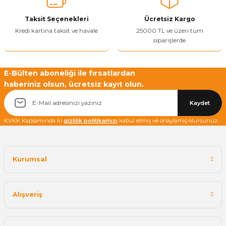
Ürün fiyatı diğer sitelerden daha pahalı.
Taksit Seçenekleri
Ücretsiz Kargo
Bu ürüne benzer farklı alternatifler olmalı.
Kredi kartına taksit ve havale
25000 TL ve üzeri tüm
siparişlerde
E-Bülten aboneliği ile fırsatlardan
haberiniz olsun, ücretsiz kayıt olun.
Yetkiliye Gönder
Kaydet
KVKK Kapsamında ki
gizlilik politikamızı
kabul etmiş ve onaylamış olursunuz.
Kurumsal
Alışveriş