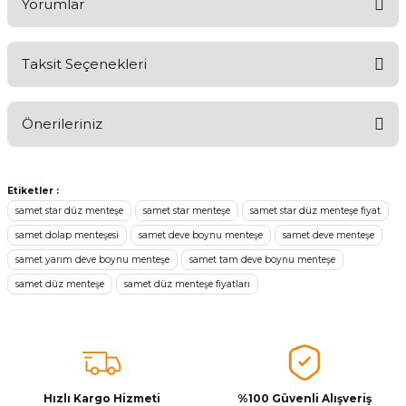
Yorumlar
Taksit Seçenekleri
Aldığınız Ürünlerden Ne Derecede Memnun Kaldınız ?
Önerileriniz
Ürünü Değerlendir 😂😊😍😐🤔😡
Bu ürünün fiyat bilgisi, resim, ürün açıklamalarında ve diğer
konularda yetersiz gördüğünüz noktaları öneri formunu kullanarak
Etiketler :
tarafımıza iletebilirsiniz.
samet star düz menteşe
samet star menteşe
samet star düz menteşe fiyat
Görüş ve önerileriniz için teşekkür ederiz.
samet dolap menteşesi
samet deve boynu menteşe
samet deve menteşe
samet yarım deve boynu menteşe
samet tam deve boynu menteşe
Ürün resmi kalitesiz, bozuk veya görüntülenemiyor.
samet düz menteşe
samet düz menteşe fiyatları
Ürün açıklamasında eksik bilgiler bulunuyor.
Ürün bilgilerinde hatalar bulunuyor.
Ürün fiyatı diğer sitelerden daha pahalı.
Bu ürüne benzer farklı alternatifler olmalı.
Hızlı Kargo Hizmeti
%100 Güvenli Alışveriş