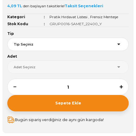
4,09 TL
den başlayan taksitlerle!
Taksit Seçenekleri
ivi
k Bağlantıları
arı
aları
Panç Çeşitleri
Hobi Yapıştırıcıları
Oda ve Wc Kapı Kilidi
Köşe Sepetler
Pantolonluk
Köpük Tabancası
Sehba Ayakları
Kategori
Pratik Hırdavat Listesi
,
Frensiz Menteşe
leri
ı
Piton Askı
Pano ve Kapak Kilitleri
Sabunluk
Pense
Vitrin Ara Ayakları
Stok Kodu
GRUP0016-SAMET_22400_Y
Tip
Çubuğu ve Aparatları
ancası
Streç
Sandık Kilitleri
Tuvalet Kağıtlılığı
Silikon Tabancası
arı
itleri
sı
Takım Çantası
Tornavida Çeşitleri
Adet
Sprey Ürünleri
ası
Zımba Teli
Zımpara Çeşitleri
Sepete Ekle
Bugün sipariş verdiğiniz de aynı gün kargoda!