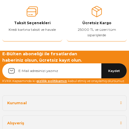
Ürün bilgilerinde hatalar bulunuyor.
Ürün fiyatı diğer sitelerden daha pahalı.
Taksit Seçenekleri
Ücretsiz Kargo
Bu ürüne benzer farklı alternatifler olmalı.
Kredi kartına taksit ve havale
25000 TL ve üzeri tüm
siparişlerde
E-Bülten aboneliği ile fırsatlardan
haberiniz olsun, ücretsiz kayıt olun.
Yetkiliye Gönder
Kaydet
KVKK Kapsamında ki
gizlilik politikamızı
kabul etmiş ve onaylamış olursunuz.
Kurumsal
Alışveriş