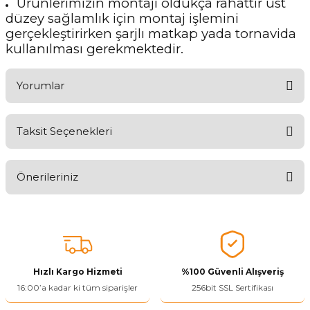
Ürünlerimizin montajı oldukça rahattır üst
düzey sağlamlık için montaj işlemini
gerçekleştirirken şarjlı matkap yada tornavida
kullanılması gerekmektedir.
Yorumlar
Taksit Seçenekleri
Aldığınız Ürünlerden Ne Derecede Memnun Kaldınız ?
Önerileriniz
Ürünü Değerlendir 😂😊😍😐🤔😡
Bu ürünün fiyat bilgisi, resim, ürün açıklamalarında ve diğer
konularda yetersiz gördüğünüz noktaları öneri formunu kullanarak
tarafımıza iletebilirsiniz.
Görüş ve önerileriniz için teşekkür ederiz.
Hızlı Kargo Hizmeti
%100 Güvenli Alışveriş
Ürün resmi kalitesiz, bozuk veya görüntülenemiyor.
16:00’a kadar ki tüm siparişler
256bit SSL Sertifikası
Ürün açıklamasında eksik bilgiler bulunuyor.