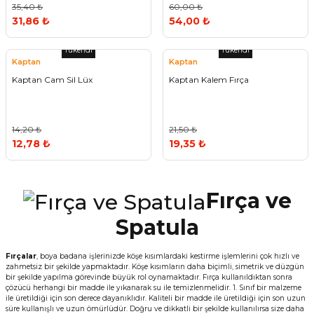
35,40 ₺
60,00 ₺
31,86 ₺
54,00 ₺
Tükendi
Tükendi
Kaptan
Kaptan
Kaptan Cam Sil Lüx
Kaptan Kalem Fırça
14,20 ₺
21,50 ₺
12,78 ₺
19,35 ₺
Fırça ve
Spatula
Fırçalar
, boya badana işlerinizde köşe kısımlardaki kestirme işlemlerini çok hızlı ve
zahmetsiz bir şekilde yapmaktadır. Köşe kısımların daha biçimli, simetrik ve düzgün
bir şekilde yapılma görevinde büyük rol oynamaktadır. Fırça kullanıldıktan sonra
çözücü herhangi bir madde ile yıkanarak su ile temizlenmelidir. 1. Sınıf bir malzeme
ile üretildiği için son derece dayanıklıdır. Kaliteli bir madde ile üretildiği için son uzun
süre kullanışlı ve uzun ömürlüdür. Doğru ve dikkatli bir şekilde kullanılırsa size daha