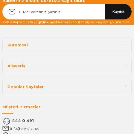
haberiniz olsun, ücretsiz kayıt olun.
Kaydet
KVKK Kapsamında ki
gizlilik politikamızı
kabul etmiş ve onaylamış olursunuz.
Kurumsal
Alışveriş
Popüler Sayfalar
Müşteri Hizmetleri
444 0 491
info@eryildiz.net