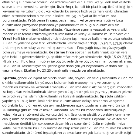
etkili bir iş sunmuş ve ömrünü de uzatmış olacaksınız. Oldukça yüksek sınıf kalitede
sap ve kıl malzemesi kullanılmıştır.
Rulo fırça
, kaliteli bir plastik sap ile üretildiği için
kavranması ve tutumu oldukça kolaydır bu sayede hızlı ve zaman kaybı olmadan
erken bitmesine sebep olmaktadır. kaliteli ve uygun fiyatlar ile raflarımızda
bulunmaktadır.
Yağlı boya fırçası
, paslanmaz nikel çerçeveye sahiptir ve bazı
durumlarda yüzeyinde paslanma yaşanabilmekte ve bu gibi durumlar sizin
kullanımını ve ömrünü kısıtlamaktadır. Yüzeyinde aşınma yapacak su ve sıvı gibi
maddeler ile temas ettirmediğiniz sürece rahat ve kolay kullanıma müsait olacaktır.
Yersil
Hafif bir malzeme olduğundan dolayı taşınması ve kullanımı oldukça rahattır.
Kullanım yerlerine göre farklı ebatlardadır. Kesme fırçalar No(1) ,(1,5),(2),(2,5),(3),(4) olarak
üretilmiş ve size kolay ve verimli iş sunmaktadır. Fırça yağlı boya ise yüzeye yağlı
boya yaymaya yaramaktadır.
Kestirme fırça
ebatları ise kullanmak istenen yere
göre farklılık göstermektedir. Şu şekilde raflarımda yer almaktadır. No(1),(1,5),(2),(2,5),(3),
(4) olaraktır. Rulo fırçanın görev ise büyük yerlerde ve büyük kısımları boyamak amacı
ile kullanılır. Kesme fırçaların işlerine göre daha çok yer boyamakta ve daha hızlı iş
yapmaktadır. Ebatları No 20, 25 olarak raflarımızda yer almaktadır.
Spatula
, genellikle inşaat alanında, sıvacılıkta, boyacılıkta ve dış sıvacılıkta kullanıma
sıklıkla rastlanmaktır bir yüzeyde bulunan katı maddeyi harç ve benzeri gibi
maddeleri sökmek ve kazımak amacıyla kullanılmaktadır. Alçı ve harç gibi maddeleri
ise boşlukları ve kullanılmak istenen yere düzgün bir şekilde yaymayı, macun çekme
ve birçok yayma işleminde kullanılır ve kolaylık sağlamaktadır.
Spatula
çelikten
yapılmış olup uç kısmı keskindir bazı durumlardan dolayı paslanma ve aşınma
görülebilir bunu önlemek için sıvı maddelerden uzak tutulması sizin ve ürün için il
kullanıldığı gibi kaliteli ve keskin kalacaktır. Kaliteli bir maddeden üretilmiş olup
kolaylıkla zarar görmesi söz konusu değildir. Sap kısmı plastik olup elden kayma ve
elin iç kısmına herhangi bir konuda zarar ve tahrik etmez. Dayanıklı ve kaliteli bir
maddeden üretildi için çok derece dayanıklı ve uzun ömürlüdür müşterilerimize
kaliteli ve tasarruflu bir ürün sunmakta olup uzun yıllar kullanıma müsait bir şekilde
sunulmaktadır. Ürünümü inşaatçıların ve sıvacıların en çok kullandığı ve tercih etiği