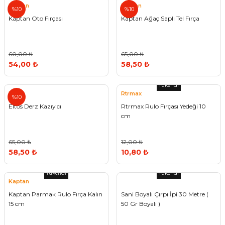
Kaptan
Kaptan
%10
%10
Kaptan Oto Fırçası
Kaptan Ağaç Saplı Tel Fırça
60,00 ₺
65,00 ₺
54,00 ₺
58,50 ₺
Tükendi
Eltos
Rtrmax
%10
Eltos Derz Kazıyıcı
Rtrmax Rulo Fırçası Yedeği 10
cm
65,00 ₺
12,00 ₺
58,50 ₺
10,80 ₺
Tükendi
Tükendi
Kaptan
Kaptan Parmak Rulo Fırça Kalın
Sani Boyalı Çırpı İpi 30 Metre (
15 cm
50 Gr Boyalı )