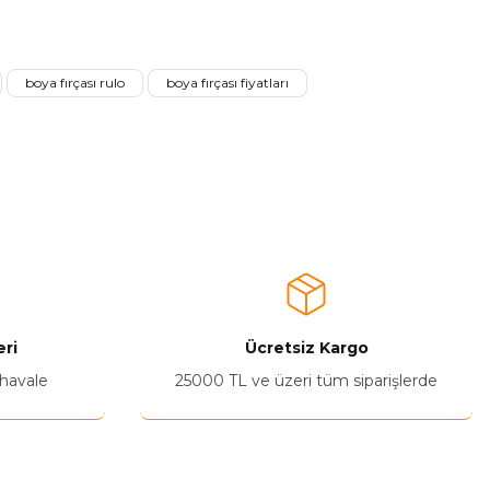
a iletebilirsiniz.
boya fırçası rulo
boya fırçası fiyatları
ri
Ücretsiz Kargo
 havale
25000 TL ve üzeri tüm siparişlerde