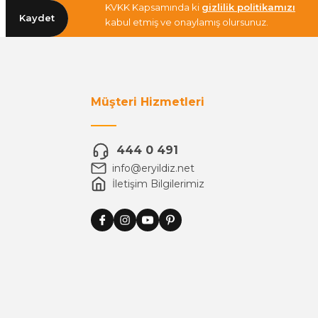
KVKK Kapsamında ki
gizlilik politikamızı
Kaydet
kabul etmiş ve onaylamış olursunuz.
Müşteri Hizmetleri
444 0 491
info@eryildiz.net
İletişim Bilgilerimiz