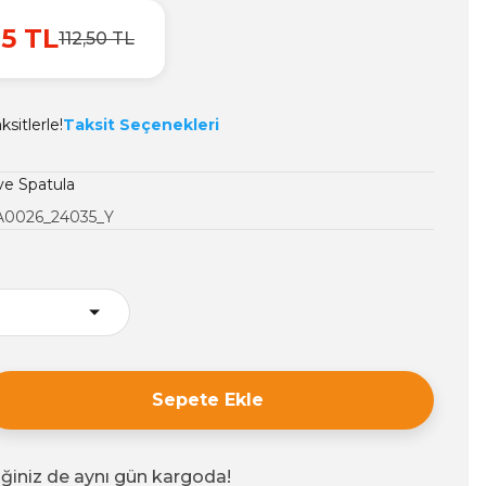
25 TL
112,50 TL
sitlerle!
Taksit Seçenekleri
 ve Spatula
A0026_24035_Y
Sepete Ekle
iğiniz de aynı gün kargoda!