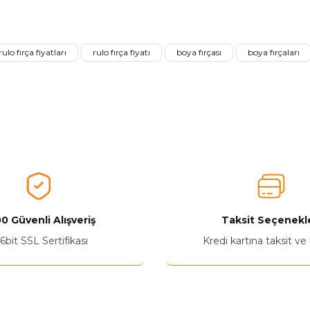
nularda yetersiz gördüğünüz noktaları öneri formunu kullanarak tarafımız
Aldığınız Ürünlerden Ne Derecede Memnun Kaldınız ?
rulo fırça fiyatları
rulo fırça fiyatı
boya fırçası
boya fırçaları
Ürünü Değerlendir 😂😊😍😐🤔😡
0 Güvenli Alışveriş
Taksit Seçenekle
Yetkiliye Gönder
6bit SSL Sertifikası
Kredi kartına taksit ve