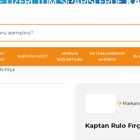
VAT
MOBİLYA
MUTFAK,GARDROP
KAPI KOLU KİLİT
EL 
ERİ
BAĞLANTILARI
ve BANYO
lo Fırça
Markanı
Kaptan Rulo Fır