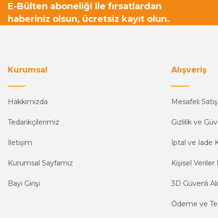
E-Bülten aboneliği ile fırsatlardan
haberiniz olsun, ücretsiz kayıt olun.
Kurumsal
Alışveriş
Hakkımızda
Mesafeli Satı
Tedarikçilerimiz
Gizlilik ve Güv
İletişim
İptal ve İade K
Kurumsal Sayfamız
Kişisel Veriler 
Bayi Girişi
3D Güvenli Alı
Ödeme ve Te