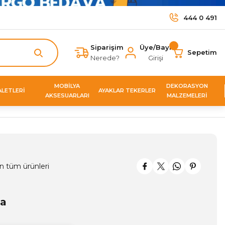
444 0 491
Siparişim
Üye/Bayi
Sepetim
Nerede?
Girişi
MOBİLYA
DEKORASYON
ALETLERİ
AYAKLAR TEKERLER
AKSESUARLARI
MALZEMELERİ
n tüm ürünleri
ça