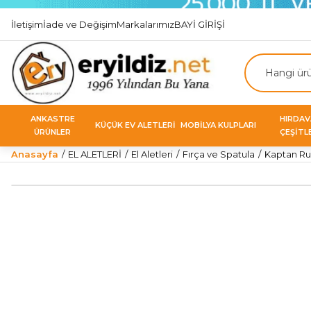
İletişim
İade ve Değişim
Markalarımız
BAYİ GİRİŞİ
ANKASTRE
HIRDA
KÜÇÜK EV ALETLERİ
MOBİLYA KULPLARI
ÜRÜNLER
ÇEŞİTL
Anasayfa
EL ALETLERİ
El Aletleri
Fırça ve Spatula
Kaptan Ru