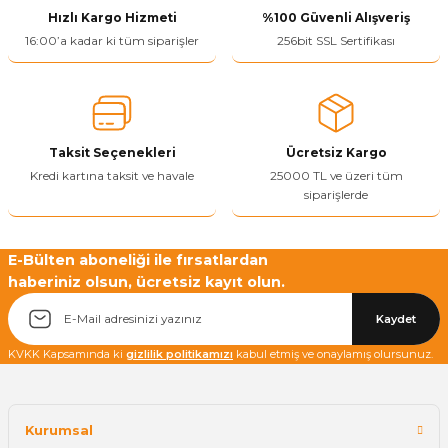
Hızlı Kargo Hizmeti
%100 Güvenli Alışveriş
Ürün resmi kalitesiz, bozuk veya görüntülenemiyor.
16:00’a kadar ki tüm siparişler
256bit SSL Sertifikası
Ürün açıklamasında eksik bilgiler bulunuyor.
Ürün bilgilerinde hatalar bulunuyor.
Ürün fiyatı diğer sitelerden daha pahalı.
Taksit Seçenekleri
Ücretsiz Kargo
Bu ürüne benzer farklı alternatifler olmalı.
Kredi kartına taksit ve havale
25000 TL ve üzeri tüm
siparişlerde
E-Bülten aboneliği ile fırsatlardan
haberiniz olsun, ücretsiz kayıt olun.
Yetkiliye Gönder
Kaydet
KVKK Kapsamında ki
gizlilik politikamızı
kabul etmiş ve onaylamış olursunuz.
Kurumsal