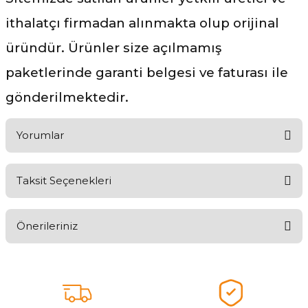
ithalatçı firmadan alınmakta olup orijinal
üründür. Ürünler size açılmamış
paketlerinde garanti belgesi ve faturası ile
gönderilmektedir.
Yorumlar
Taksit Seçenekleri
Aldığınız Ürünlerden Ne Derecede Memnun Kaldınız ?
Önerileriniz
Ürünü Değerlendir 😂😊😍😐🤔😡
Bu ürünün fiyat bilgisi, resim, ürün açıklamalarında ve diğer
konularda yetersiz gördüğünüz noktaları öneri formunu kullanarak
tarafımıza iletebilirsiniz.
Görüş ve önerileriniz için teşekkür ederiz.