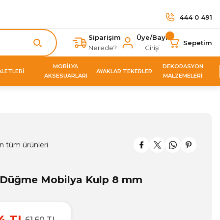
444 0 491
Siparişim
Üye/Bayi
Sepetim
Nerede?
Girişi
MOBİLYA
DEKORASYON
ALETLERİ
AYAKLAR TEKERLER
AKSESUARLARI
MALZEMELERİ
n tüm ürünleri
 Düğme Mobilya Kulp 8 mm
4 TL
61,60 TL