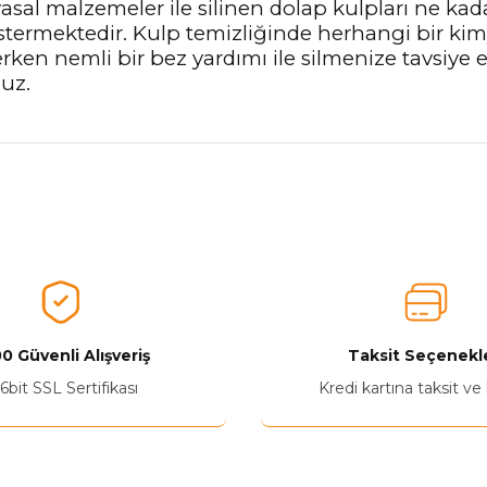
sal malzemeler ile silinen dolap kulpları ne kad
stermektedir. Kulp temizliğinde herhangi bir ki
lerken nemli bir bez yardımı ile silmenize tavsiye
nuz.
nularda yetersiz gördüğünüz noktaları öneri formunu kullanarak tarafımız
Aldığınız Ürünlerden Ne Derecede Memnun Kaldınız ?
Ürünü Değerlendir 😂😊😍😐🤔😡
0 Güvenli Alışveriş
Taksit Seçenekle
6bit SSL Sertifikası
Kredi kartına taksit ve