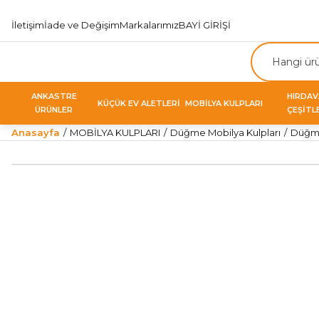
İletişim
İade ve Değişim
Markalarımız
BAYİ GİRİŞİ
ANKASTRE
HIRDA
KÜÇÜK EV ALETLERİ
MOBİLYA KULPLARI
ÜRÜNLER
ÇEŞİTL
Anasayfa
MOBİLYA KULPLARI
Düğme Mobilya Kulpları
Düğme