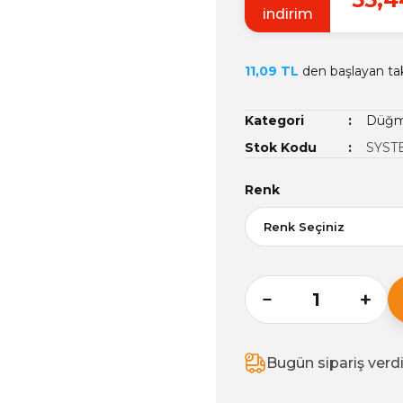
indirim
11,09 TL
den başlayan taks
Kategori
Düğme
Stok Kodu
SYST
Renk
Bugün sipariş verd