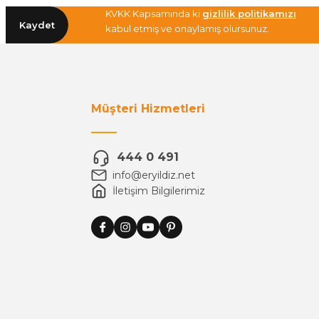
KVKK Kapsamında ki
gizlilik politikamızı
Kaydet
kabul etmiş ve onaylamış olursunuz.
Müşteri Hizmetleri
444 0 491
info@eryildiz.net
İletişim Bilgilerimiz