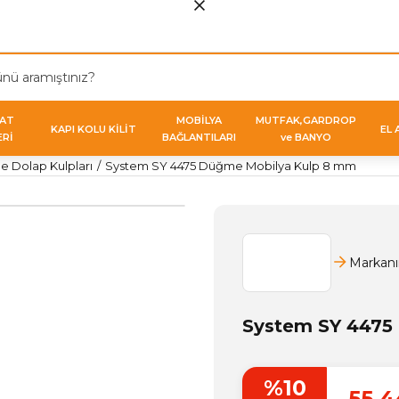
VAT
MOBİLYA
MUTFAK,GARDROP
KAPI KOLU KİLİT
EL 
ERİ
BAĞLANTILARI
ve BANYO
 Dolap Kulpları
System SY 4475 Düğme Mobilya Kulp 8 mm
Markanı
System SY 4475
%10
55,4