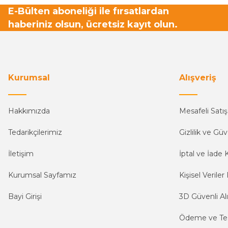
E-Bülten aboneliği ile fırsatlardan
haberiniz olsun, ücretsiz kayıt olun.
Kurumsal
Alışveriş
Hakkımızda
Mesafeli Satı
Tedarikçilerimiz
Gizlilik ve Güv
İletişim
İptal ve İade K
Kurumsal Sayfamız
Kişisel Veriler 
Bayi Girişi
3D Güvenli Alı
Ödeme ve Te