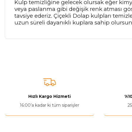
Kulp temizliğine gelecek olursak eğer kimya
veya paslanma gibi değişik renk atması gö
tavsiye ederiz. Çiçekli Dolap kulpları temiz
uzun süreli dayanıklı kuplara sahip olursu
Bu ürünün fiyat bilgisi, resim, ürün açıklamalarında ve diğer ko
Görüş ve önerileriniz için teşekkür ederiz.
Ürün resmi kalitesiz, bozuk veya görüntülenemiyor.
Ürün açıklamasında eksik bilgiler bulunuyor.
Ürün bilgilerinde hatalar bulunuyor.
Hızlı Kargo Hizmeti
%10
Ürün fiyatı diğer sitelerden daha pahalı.
16:00’a kadar ki tüm siparişler
25
Bu ürüne benzer farklı alternatifler olmalı.