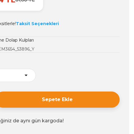
itlerle!
Taksit Seçenekleri
 Dolap Kulpları
EM3654_53896_Y
Sepete Ekle
iğiniz de aynı gün kargoda!