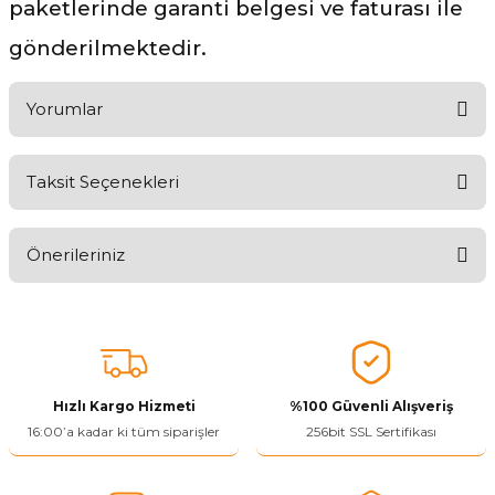
paketlerinde garanti belgesi ve faturası ile
gönderilmektedir.
Yorumlar
Taksit Seçenekleri
Aldığınız Ürünlerden Ne Derecede Memnun Kaldınız ?
Önerileriniz
Ürünü Değerlendir 😂😊😍😐🤔😡
Bu ürünün fiyat bilgisi, resim, ürün açıklamalarında ve diğer
konularda yetersiz gördüğünüz noktaları öneri formunu kullanarak
tarafımıza iletebilirsiniz.
Görüş ve önerileriniz için teşekkür ederiz.
Hızlı Kargo Hizmeti
%100 Güvenli Alışveriş
Ürün resmi kalitesiz, bozuk veya görüntülenemiyor.
16:00’a kadar ki tüm siparişler
256bit SSL Sertifikası
Ürün açıklamasında eksik bilgiler bulunuyor.
Ürün bilgilerinde hatalar bulunuyor.