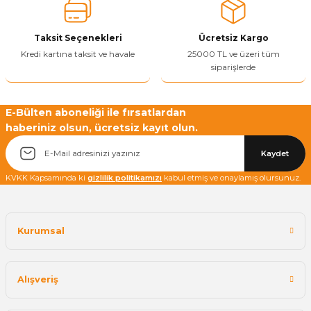
Ürün fiyatı diğer sitelerden daha pahalı.
Taksit Seçenekleri
Ücretsiz Kargo
Bu ürüne benzer farklı alternatifler olmalı.
Kredi kartına taksit ve havale
25000 TL ve üzeri tüm
siparişlerde
E-Bülten aboneliği ile fırsatlardan
haberiniz olsun, ücretsiz kayıt olun.
Yetkiliye Gönder
Kaydet
KVKK Kapsamında ki
gizlilik politikamızı
kabul etmiş ve onaylamış olursunuz.
Kurumsal
Alışveriş