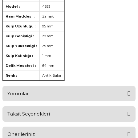
Model :
4533
Ham Maddesi :
Zamak
Kulp Uzunluğu :
95 mm
Kulp Genişliği :
28 mm
Kulp Yüksekliği :
25 mm
Kulp Kalınlığı :
1 mm
Delik Mesafesi :
64 mm
Renk :
Antik Bakır
Yorumlar
Taksit Seçenekleri
Aldığınız Ürünlerden Ne Derecede Memnun Kaldınız ?
Önerileriniz