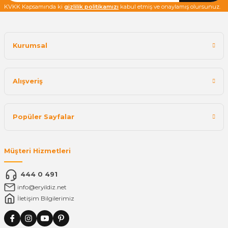
KVKK Kapsamında ki
gizlilik politikamızı
kabul etmiş ve onaylamış olursunuz.
Kurumsal
Alışveriş
Popüler Sayfalar
Müşteri Hizmetleri
444 0 491
info@eryildiz.net
İletişim Bilgilerimiz