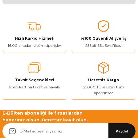
Ürünü Değerlendir 😂😊😍😐🤔😡
Bu ürünün fiyat bilgisi, resim, ürün açıklamalarında ve diğer
konularda yetersiz gördüğünüz noktaları öneri formunu kullanarak
tarafımıza iletebilirsiniz.
Görüş ve önerileriniz için teşekkür ederiz.
Hızlı Kargo Hizmeti
%100 Güvenli Alışveriş
Ürün resmi kalitesiz, bozuk veya görüntülenemiyor.
16:00’a kadar ki tüm siparişler
256bit SSL Sertifikası
Ürün açıklamasında eksik bilgiler bulunuyor.
Ürün bilgilerinde hatalar bulunuyor.
Ürün fiyatı diğer sitelerden daha pahalı.
Taksit Seçenekleri
Ücretsiz Kargo
Bu ürüne benzer farklı alternatifler olmalı.
Kredi kartına taksit ve havale
25000 TL ve üzeri tüm
siparişlerde
E-Bülten aboneliği ile fırsatlardan
haberiniz olsun, ücretsiz kayıt olun.
Yetkiliye Gönder
Kaydet