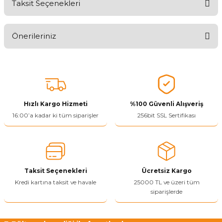
Taksit Seçenekleri
Aldığınız Ürünlerden Ne Derecede Memnun Kaldınız ?
Önerileriniz
Ürünü Değerlendir 😂😊😍😐🤔😡
Bu ürünün fiyat bilgisi, resim, ürün açıklamalarında ve diğer
konularda yetersiz gördüğünüz noktaları öneri formunu kullanarak
tarafımıza iletebilirsiniz.
Görüş ve önerileriniz için teşekkür ederiz.
Hızlı Kargo Hizmeti
%100 Güvenli Alışveriş
Ürün resmi kalitesiz, bozuk veya görüntülenemiyor.
16:00’a kadar ki tüm siparişler
256bit SSL Sertifikası
Ürün açıklamasında eksik bilgiler bulunuyor.
Ürün bilgilerinde hatalar bulunuyor.
Ürün fiyatı diğer sitelerden daha pahalı.
Taksit Seçenekleri
Ücretsiz Kargo
Bu ürüne benzer farklı alternatifler olmalı.
Kredi kartına taksit ve havale
25000 TL ve üzeri tüm
siparişlerde