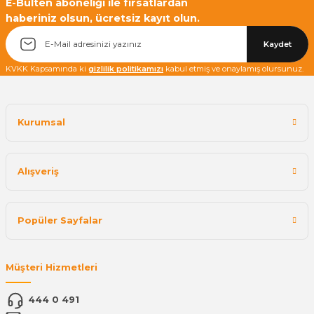
E-Bülten aboneliği ile fırsatlardan
haberiniz olsun, ücretsiz kayıt olun.
Yetkiliye Gönder
Kaydet
KVKK Kapsamında ki
gizlilik politikamızı
kabul etmiş ve onaylamış olursunuz.
Kurumsal
Alışveriş
Popüler Sayfalar
Müşteri Hizmetleri
444 0 491