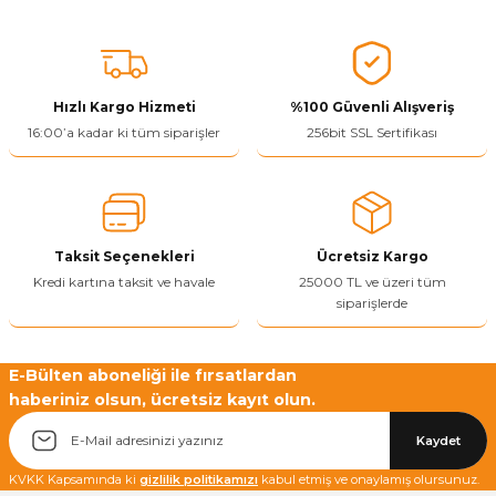
Bu ürünün fiyat bilgisi, resim, ürün açıklamalarında ve diğer
konularda yetersiz gördüğünüz noktaları öneri formunu kullanarak
tarafımıza iletebilirsiniz.
Görüş ve önerileriniz için teşekkür ederiz.
Hızlı Kargo Hizmeti
%100 Güvenli Alışveriş
Ürün resmi kalitesiz, bozuk veya görüntülenemiyor.
16:00’a kadar ki tüm siparişler
256bit SSL Sertifikası
Ürün açıklamasında eksik bilgiler bulunuyor.
Ürün bilgilerinde hatalar bulunuyor.
Ürün fiyatı diğer sitelerden daha pahalı.
Taksit Seçenekleri
Ücretsiz Kargo
Bu ürüne benzer farklı alternatifler olmalı.
Kredi kartına taksit ve havale
25000 TL ve üzeri tüm
siparişlerde
E-Bülten aboneliği ile fırsatlardan
haberiniz olsun, ücretsiz kayıt olun.
Yetkiliye Gönder
Kaydet
KVKK Kapsamında ki
gizlilik politikamızı
kabul etmiş ve onaylamış olursunuz.