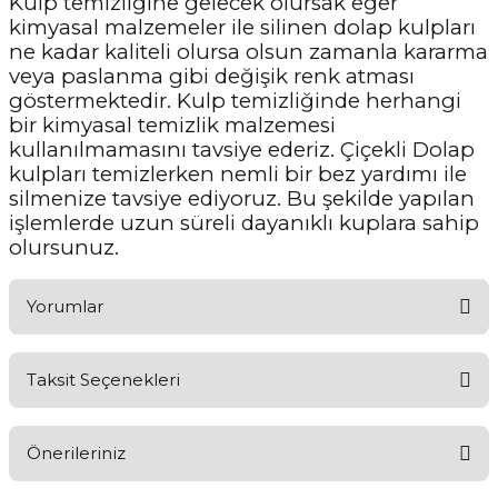
Kulp temizliğine gelecek olursak eğer
kimyasal malzemeler ile silinen dolap kulpları
ne kadar kaliteli olursa olsun zamanla kararma
veya paslanma gibi değişik renk atması
göstermektedir. Kulp temizliğinde herhangi
bir kimyasal temizlik malzemesi
kullanılmamasını tavsiye ederiz. Çiçekli Dolap
kulpları temizlerken nemli bir bez yardımı ile
silmenize tavsiye ediyoruz. Bu şekilde yapılan
işlemlerde uzun süreli dayanıklı kuplara sahip
olursunuz.
Yorumlar
Taksit Seçenekleri
Aldığınız Ürünlerden Ne Derecede Memnun Kaldınız ?
Önerileriniz
Ürünü Değerlendir 😂😊😍😐🤔😡