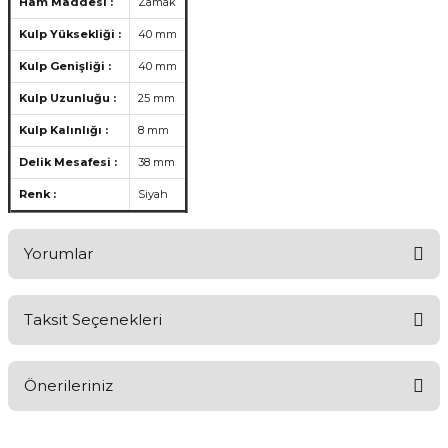
Ham Maddesi :
Zamak
Kulp Yüksekliği :
40 mm
Kulp Genişliği :
40 mm
Kulp Uzunluğu :
25 mm
Kulp Kalınlığı :
8 mm
Delik Mesafesi :
38 mm
Renk :
Siyah
Yorumlar
Taksit Seçenekleri
Aldığınız Ürünlerden Ne Derecede Memnun Kaldınız ?
Önerileriniz
Ürünü Değerlendir 😂😊😍😐🤔😡
Bu ürünün fiyat bilgisi, resim, ürün açıklamalarında ve diğer