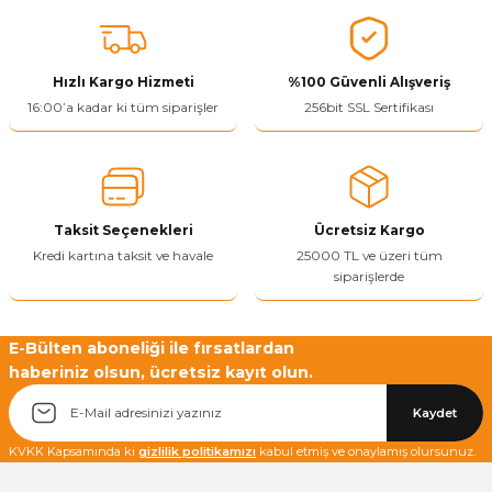
konularda yetersiz gördüğünüz noktaları öneri formunu kullanarak
tarafımıza iletebilirsiniz.
Görüş ve önerileriniz için teşekkür ederiz.
Hızlı Kargo Hizmeti
%100 Güvenli Alışveriş
Ürün resmi kalitesiz, bozuk veya görüntülenemiyor.
16:00’a kadar ki tüm siparişler
256bit SSL Sertifikası
Ürün açıklamasında eksik bilgiler bulunuyor.
Ürün bilgilerinde hatalar bulunuyor.
Ürün fiyatı diğer sitelerden daha pahalı.
Taksit Seçenekleri
Ücretsiz Kargo
Bu ürüne benzer farklı alternatifler olmalı.
Kredi kartına taksit ve havale
25000 TL ve üzeri tüm
siparişlerde
E-Bülten aboneliği ile fırsatlardan
haberiniz olsun, ücretsiz kayıt olun.
Yetkiliye Gönder
Kaydet
KVKK Kapsamında ki
gizlilik politikamızı
kabul etmiş ve onaylamış olursunuz.