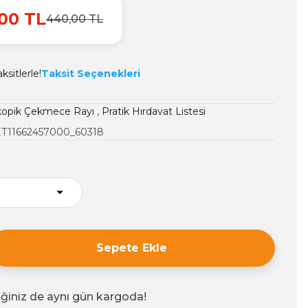
00 TL
440,00 TL
sitlerle!
Taksit Seçenekleri
kopik Çekmece Rayı
,
Pratik Hırdavat Listesi
T11662457000_60318
Sepete Ekle
iğiniz de aynı gün kargoda!