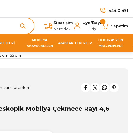
444 0 491
Siparişim
Üye/Bayi
Sepetim
Nerede?
Girişi
MOBİLYA
DEKORASYON
ALETLERİ
AYAKLAR TEKERLER
AKSESUARLARI
MALZEMELERİ
,6 cm-55 cm
n tüm ürünleri
leskopik Mobilya Çekmece Rayı 4,6