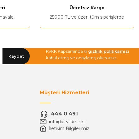
ri
Ücretsiz Kargo
 havale
25000 TL ve üzeri tüm siparişlerde
KVKK Kapsamında ki
gizlilik politikamızı
Kaydet
kabul etmiş ve onaylamış olursunuz.
Müşteri Hizmetleri
444 0 491
info@eryildiz.net
İletişim Bilgilerimiz