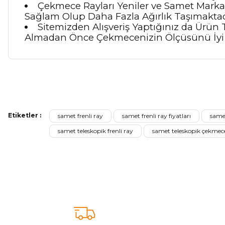
Çekmece Rayları Yeniler ve Samet Marka O
Sağlam Olup Daha Fazla Ağırlık Taşımaktad
Sitemizden Alışveriş Yaptığınız da Ürün 
Almadan Önce Çekmecenizin Ölçüsünü İyi 
Bu ürünün fiyat bilgisi, resim, ürün açıklamalarında ve diğer ko
Görüş ve önerileriniz için teşekkür ederiz.
Etiketler :
samet frenli ray
samet frenli ray fiyatları
samet
Ürün resmi kalitesiz, bozuk veya görüntülenemiyor.
samet teleskopik frenli ray
samet teleskopik çekmece
Ürün açıklamasında eksik bilgiler bulunuyor.
Ürün bilgilerinde hatalar bulunuyor.
Ürün fiyatı diğer sitelerden daha pahalı.
Bu ürüne benzer farklı alternatifler olmalı.