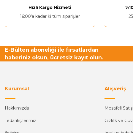
Hızlı Kargo Hizmeti
%10
16:00’a kadar ki tüm siparişler
25
E-Bülten aboneliği ile fırsatlardan
haberiniz olsun, ücretsiz kayıt olun.
Kurumsal
Alışveriş
Hakkımızda
Mesafeli Satı
Tedarikçilerimiz
Gizlilik ve Güv