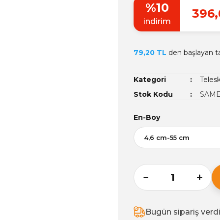
%10
396,
indirim
79,20 TL
den başlayan tak
Kategori
Teles
Stok Kodu
SAME
En-Boy
Bugün sipariş verd