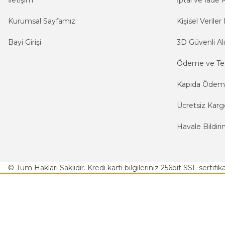
İletişim
İptal ve İade K
Kurumsal Sayfamız
Kişisel Veriler 
Bayi Girişi
3D Güvenli Alı
Ödeme ve Te
Kapıda Öde
Ücretsiz Karg
Havale Bildiri
© Tüm Hakları Saklıdır. Kredi kartı bilgileriniz 256bit SSL sertifi