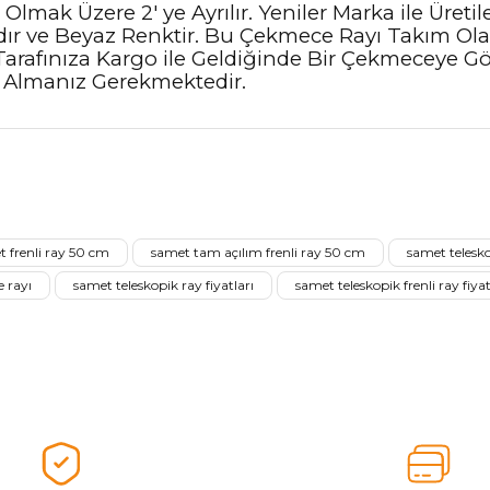
lmak Üzere 2' ye Ayrılır. Yeniler Marka ile Üret
ır ve Beyaz Renktir. Bu Çekmece Rayı Takım Olar
Tarafınıza Kargo ile Geldiğinde Bir Çekmeceye Gör
Almanız Gerekmektedir.
nularda yetersiz gördüğünüz noktaları öneri formunu kullanarak tarafımız
Aldığınız Ürünlerden Ne Derecede Memnun Kaldınız ?
 frenli ray 50 cm
samet tam açılım frenli ray 50 cm
samet telesk
Ürünü Değerlendir 😂😊😍😐🤔😡
 rayı
samet teleskopik ray fiyatları
samet teleskopik frenli ray fiyat