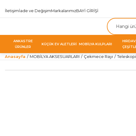
İletişim
İade ve Değişim
Markalarımız
BAYİ GİRİŞİ
ANKASTRE
HIRDA
KÜÇÜK EV ALETLERİ
MOBİLYA KULPLARI
ÜRÜNLER
ÇEŞİTL
Anasayfa
MOBİLYA AKSESUARLARI
Çekmece Rayı
Teleskop