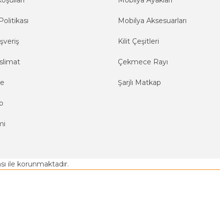
oşulları
Mobilya Ayakları
Politikası
Mobilya Aksesuarları
şveriş
Kilit Çeşitleri
slimat
Çekmece Rayı
me
Şarjlı Matkap
o
mi
kası ile korunmaktadır.