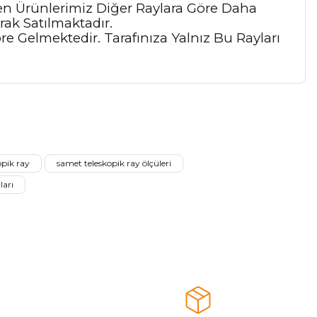
ilen Ürünlerimiz Diğer Raylara Göre Daha
ak Satılmaktadır.
e Gelmektedir. Tarafınıza Yalnız Bu Rayları
a iletebilirsiniz.
opik ray
samet teleskopik ray ölçüleri
ları