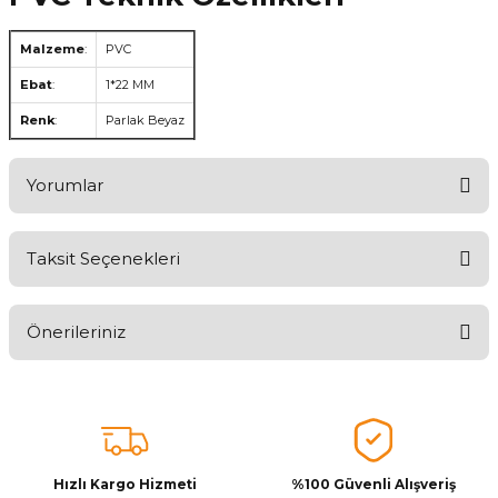
Malzeme
:
PVC
Ebat
:
1*22 MM
Renk
:
Parlak Beyaz
Yorumlar
Taksit Seçenekleri
Aldığınız Ürünlerden Ne Derecede Memnun Kaldınız ?
Önerileriniz
Ürünü Değerlendir 😂😊😍😐🤔😡
Bu ürünün fiyat bilgisi, resim, ürün açıklamalarında ve diğer
konularda yetersiz gördüğünüz noktaları öneri formunu kullanarak
tarafımıza iletebilirsiniz.
Görüş ve önerileriniz için teşekkür ederiz.
Hızlı Kargo Hizmeti
%100 Güvenli Alışveriş