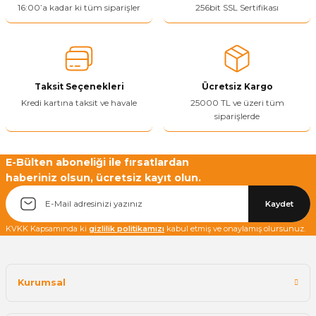
Ürün resmi kalitesiz, bozuk veya görüntülenemiyor.
16:00’a kadar ki tüm siparişler
256bit SSL Sertifikası
Ürün açıklamasında eksik bilgiler bulunuyor.
Ürün bilgilerinde hatalar bulunuyor.
Ürün fiyatı diğer sitelerden daha pahalı.
Taksit Seçenekleri
Ücretsiz Kargo
Bu ürüne benzer farklı alternatifler olmalı.
Kredi kartına taksit ve havale
25000 TL ve üzeri tüm
siparişlerde
E-Bülten aboneliği ile fırsatlardan
haberiniz olsun, ücretsiz kayıt olun.
Yetkiliye Gönder
Kaydet
KVKK Kapsamında ki
gizlilik politikamızı
kabul etmiş ve onaylamış olursunuz.
Kurumsal