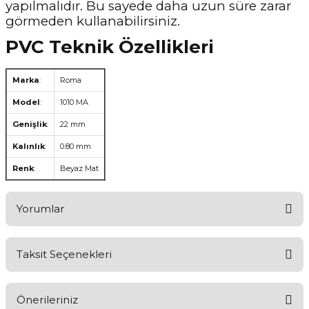
yapılmalıdır. Bu sayede daha uzun süre zarar
görmeden kullanabilirsiniz.
PVC Teknik Özellikleri
Marka
:
Roma
Model
:
1010 MA
Genişlik
:
22 mm
Kalınlık
:
0.80 mm
Renk
:
Beyaz Mat
Yorumlar
Taksit Seçenekleri
Aldığınız Ürünlerden Ne Derecede Memnun Kaldınız ?
Önerileriniz