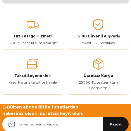
Ürünü Değerlendir 😂😊😍😐🤔😡
Bu ürünün fiyat bilgisi, resim, ürün açıklamalarında ve diğer
konularda yetersiz gördüğünüz noktaları öneri formunu kullanarak
tarafımıza iletebilirsiniz.
Görüş ve önerileriniz için teşekkür ederiz.
Hızlı Kargo Hizmeti
%100 Güvenli Alışveriş
Ürün resmi kalitesiz, bozuk veya görüntülenemiyor.
16:00’a kadar ki tüm siparişler
256bit SSL Sertifikası
Ürün açıklamasında eksik bilgiler bulunuyor.
Ürün bilgilerinde hatalar bulunuyor.
Ürün fiyatı diğer sitelerden daha pahalı.
Taksit Seçenekleri
Ücretsiz Kargo
Bu ürüne benzer farklı alternatifler olmalı.
Kredi kartına taksit ve havale
25000 TL ve üzeri tüm
siparişlerde
E-Bülten aboneliği ile fırsatlardan
haberiniz olsun, ücretsiz kayıt olun.
Yetkiliye Gönder
Kaydet