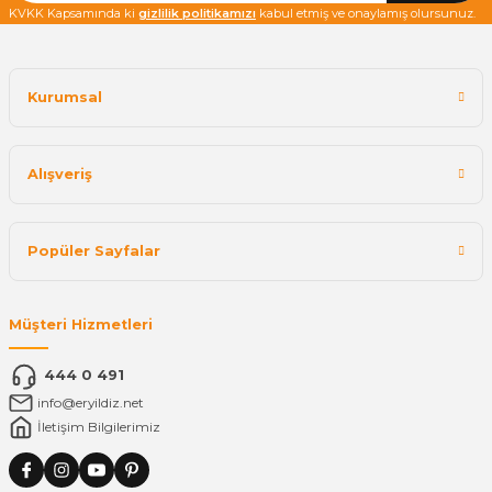
KVKK Kapsamında ki
gizlilik politikamızı
kabul etmiş ve onaylamış olursunuz.
Kurumsal
Alışveriş
Popüler Sayfalar
Müşteri Hizmetleri
444 0 491
info@eryildiz.net
İletişim Bilgilerimiz