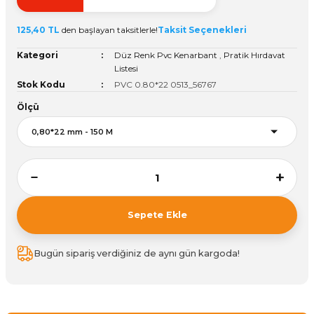
ivi
k Bağlantıları
arı
aları
Panç Çeşitleri
Hobi Yapıştırıcıları
Oda ve Wc Kapı Kilidi
Köşe Sepetler
Pantolonluk
Köpük Tabancası
Sehba Ayakları
125,40 TL
den başlayan taksitlerle!
Taksit Seçenekleri
leri
ı
Piton Askı
Pano ve Kapak Kilitleri
Sabunluk
Pense
Vitrin Ara Ayakları
Kategori
Düz Renk Pvc Kenarbant
,
Pratik Hırdavat
Listesi
Stok Kodu
PVC 0.80*22 0513_56767
Çubuğu ve Aparatları
ancası
Streç
Sandık Kilitleri
Tuvalet Kağıtlılığı
Silikon Tabancası
Ölçü
arı
itleri
sı
Takım Çantası
Tornavida Çeşitleri
Sprey Ürünleri
ası
Zımba Teli
Zımpara Çeşitleri
Sepete Ekle
Bugün sipariş verdiğiniz de aynı gün kargoda!