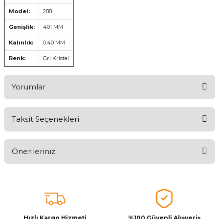
Model:
288
Genişlik:
401 MM
Kalınlık:
0.40 MM
Renk:
Gri Kristal
Yorumlar
Taksit Seçenekleri
Aldığınız Ürünlerden Ne Derecede Memnun Kaldınız ?
Önerileriniz
Ürünü Değerlendir 😂😊😍😐🤔😡
Bu ürünün fiyat bilgisi, resim, ürün açıklamalarında ve diğer
konularda yetersiz gördüğünüz noktaları öneri formunu kullanarak
tarafımıza iletebilirsiniz.
Görüş ve önerileriniz için teşekkür ederiz.
Hızlı Kargo Hizmeti
%100 Güvenli Alışveriş