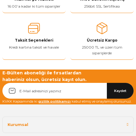
Ürün resmi kalitesiz, bozuk veya görüntülenemiyor.
16:00’a kadar ki tüm siparişler
256bit SSL Sertifikası
Ürün açıklamasında eksik bilgiler bulunuyor.
Ürün bilgilerinde hatalar bulunuyor.
Ürün fiyatı diğer sitelerden daha pahalı.
Taksit Seçenekleri
Ücretsiz Kargo
Bu ürüne benzer farklı alternatifler olmalı.
Kredi kartına taksit ve havale
25000 TL ve üzeri tüm
siparişlerde
E-Bülten aboneliği ile fırsatlardan
haberiniz olsun, ücretsiz kayıt olun.
Yetkiliye Gönder
Kaydet
KVKK Kapsamında ki
gizlilik politikamızı
kabul etmiş ve onaylamış olursunuz.
Kurumsal