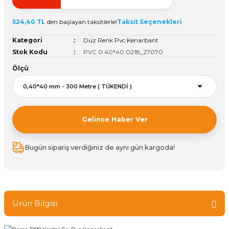
ivi
k Bağlantıları
arı
aları
Panç Çeşitleri
Hobi Yapıştırıcıları
Oda ve Wc Kapı Kilidi
Köşe Sepetler
Pantolonluk
Köpük Tabancası
Sehba Ayakları
524,40 TL
den başlayan taksitlerle!
Taksit Seçenekleri
leri
ı
Piton Askı
Pano ve Kapak Kilitleri
Sabunluk
Pense
Vitrin Ara Ayakları
Kategori
Düz Renk Pvc Kenarbant
Stok Kodu
PVC 0.40*40 0218_27070
Çubuğu ve Aparatları
ancası
Streç
Sandık Kilitleri
Tuvalet Kağıtlılığı
Silikon Tabancası
Ölçü
arı
itleri
sı
Takım Çantası
Tornavida Çeşitleri
Sprey Ürünleri
ası
Zımba Teli
Gelince Haber Ver
Zımpara Çeşitleri
Bugün sipariş verdiğiniz de aynı gün kargoda!
Ürün Bilgisi