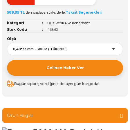
ivi
k Bağlantıları
arı
aları
Panç Çeşitleri
Hobi Yapıştırıcıları
Oda ve Wc Kapı Kilidi
Köşe Sepetler
Pantolonluk
Köpük Tabancası
Sehba Ayakları
589,95 TL
den başlayan taksitlerle!
Taksit Seçenekleri
leri
ı
Piton Askı
Pano ve Kapak Kilitleri
Sabunluk
Pense
Vitrin Ara Ayakları
Kategori
Düz Renk Pvc Kenarbant
Stok Kodu
46862
Çubuğu ve Aparatları
ancası
Streç
Sandık Kilitleri
Tuvalet Kağıtlılığı
Silikon Tabancası
Ölçü
arı
itleri
sı
Takım Çantası
Tornavida Çeşitleri
Sprey Ürünleri
ası
Zımba Teli
Gelince Haber Ver
Zımpara Çeşitleri
Bugün sipariş verdiğiniz de aynı gün kargoda!
Ürün Bilgisi