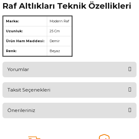
Raf Altlıkları Teknik Özellikleri
Marka:
Modern Raf
Uzunluk:
25 Cm
Ürün Ham Maddesi:
Demir
Renk:
Beyaz
Yorumlar
Taksit Seçenekleri
Aldığınız Ürünlerden Ne Derecede Memnun Kaldınız ?
Önerileriniz
Ürünü Değerlendir 😂😊😍😐🤔😡
Bu ürünün fiyat bilgisi, resim, ürün açıklamalarında ve diğer
konularda yetersiz gördüğünüz noktaları öneri formunu kullanarak
tarafımıza iletebilirsiniz.