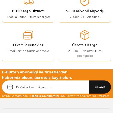
Görüş ve önerileriniz için teşekkür ederiz.
Hızlı Kargo Hizmeti
%100 Güvenli Alışveriş
Ürün resmi kalitesiz, bozuk veya görüntülenemiyor.
16:00’a kadar ki tüm siparişler
256bit SSL Sertifikası
Ürün açıklamasında eksik bilgiler bulunuyor.
Ürün bilgilerinde hatalar bulunuyor.
Ürün fiyatı diğer sitelerden daha pahalı.
Taksit Seçenekleri
Ücretsiz Kargo
Bu ürüne benzer farklı alternatifler olmalı.
Kredi kartına taksit ve havale
25000 TL ve üzeri tüm
siparişlerde
E-Bülten aboneliği ile fırsatlardan
haberiniz olsun, ücretsiz kayıt olun.
Yetkiliye Gönder
Kaydet
KVKK Kapsamında ki
gizlilik politikamızı
kabul etmiş ve onaylamış olursunuz.