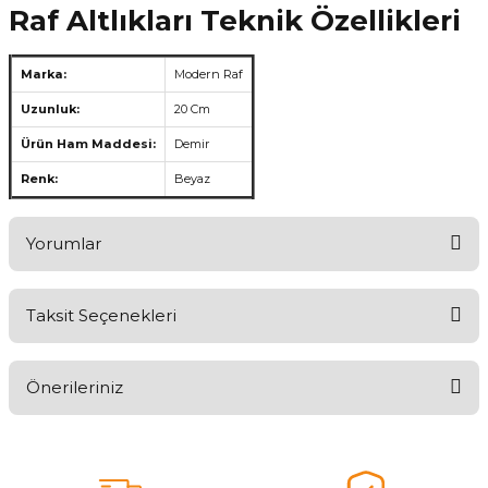
Raf Altlıkları Teknik Özellikleri
Marka:
Modern Raf
Uzunluk:
20 Cm
Ürün Ham Maddesi:
Demir
Renk:
Beyaz
Yorumlar
Taksit Seçenekleri
Aldığınız Ürünlerden Ne Derecede Memnun Kaldınız ?
Önerileriniz
Ürünü Değerlendir 😂😊😍😐🤔😡
Bu ürünün fiyat bilgisi, resim, ürün açıklamalarında ve diğer
konularda yetersiz gördüğünüz noktaları öneri formunu kullanarak
tarafımıza iletebilirsiniz.