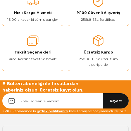
Görüş ve önerileriniz için teşekkür ederiz.
Hızlı Kargo Hizmeti
%100 Güvenli Alışveriş
Ürün resmi kalitesiz, bozuk veya görüntülenemiyor.
16:00’a kadar ki tüm siparişler
256bit SSL Sertifikası
Ürün açıklamasında eksik bilgiler bulunuyor.
Ürün bilgilerinde hatalar bulunuyor.
Ürün fiyatı diğer sitelerden daha pahalı.
Taksit Seçenekleri
Ücretsiz Kargo
Bu ürüne benzer farklı alternatifler olmalı.
Kredi kartına taksit ve havale
25000 TL ve üzeri tüm
siparişlerde
E-Bülten aboneliği ile fırsatlardan
haberiniz olsun, ücretsiz kayıt olun.
Yetkiliye Gönder
Kaydet
KVKK Kapsamında ki
gizlilik politikamızı
kabul etmiş ve onaylamış olursunuz.