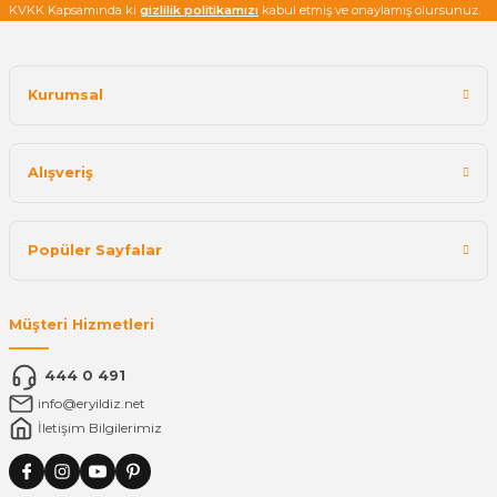
KVKK Kapsamında ki
gizlilik politikamızı
kabul etmiş ve onaylamış olursunuz.
Kurumsal
Alışveriş
Popüler Sayfalar
Müşteri Hizmetleri
444 0 491
info@eryildiz.net
İletişim Bilgilerimiz