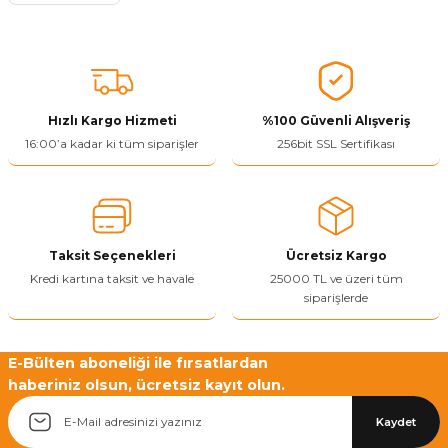
Ürün resmi kalitesiz, bozuk veya görüntülenemiyor.
Ürün açıklamasında eksik bilgiler bulunuyor.
Ürün bilgilerinde hatalar bulunuyor.
Ürün fiyatı diğer sitelerden daha pahalı.
Bu ürüne benzer farklı alternatifler olmalı.
Hızlı Kargo Hizmeti
%100 Güvenli Alışveriş
16:00’a kadar ki tüm siparişler
256bit SSL Sertifikası
Yetkiliye Gönder
Taksit Seçenekleri
Ücretsiz Kargo
Kredi kartına taksit ve havale
25000 TL ve üzeri tüm
siparişlerde
E-Bülten aboneliği ile fırsatlardan
haberiniz olsun, ücretsiz kayıt olun.
Kaydet